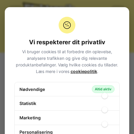
Vi respekterer dit privatliv
Vi bruger cookies til at forbedre din oplevelse,
analysere trafikken og give dig relevante
Alle produkter
Loddeudstyr og loddetin
Tinsugere
produktanbefalinger. Vælg hvilke cookies du tillader.
TINSUGER_30W_AC_230V EU Stik
Læs mere i vores
cookiepolitik
.
TINSUGER_30W_AC_230V EU Stik
Nødvendige
154-844
/ TINSUGER_30W_AC
Altid aktiv
Statistik
Marketing
Personalisering