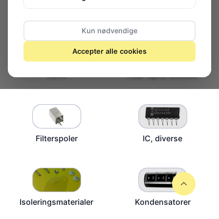
Display
Eprom slettere
Kun nødvendige
Accepter alle cookies
Ferrit
Fiber Optik Moduler
Filterspoler
IC, diverse
Isoleringsmaterialer
Kondensatorer