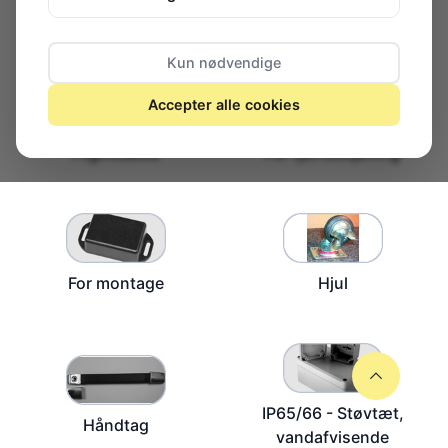
Aluminium
DINskinnehuse
Kun nødvendige
Accepter alle cookies
Flightcases
For fjernbetjening
For montage
Hjul
IP65/66 - Støvtæt,
Håndtag
vandafvisende