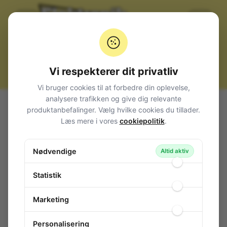
Vi respekterer dit privatliv
Vi bruger cookies til at forbedre din oplevelse,
analysere trafikken og give dig relevante
produktanbefalinger. Vælg hvilke cookies du tillader.
Produkter
Bokse, kasser, skabe
Læs mere i vores
cookiepolitik
.
Nødvendige
Altid aktiv
ABS Plastboxe
ABS/Aluminium
Statistik
Marketing
Personalisering