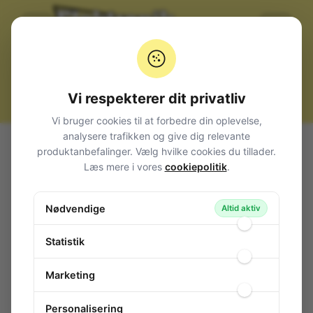
Vi respekterer dit privatliv
Vi bruger cookies til at forbedre din oplevelse,
analysere trafikken og give dig relevante
produktanbefalinger. Vælg hvilke cookies du tillader.
Produkter
Smartphone- og tablet-tilbehør
Læs mere i vores
cookiepolitik
.
Nødvendige
Altid aktiv
Datakabler for
Statistik
Cover / tasker
mobiltelefon
Marketing
Personalisering