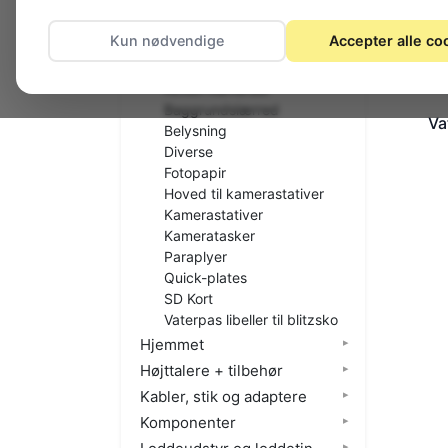
Diverse
El-materiel (installation)
Kun nødvendige
Accepter alle co
Foto
Action kameraer
Baggrundslærred
Vat
Belysning
Diverse
Fotopapir
Hoved til kamerastativer
Kamerastativer
Kameratasker
Paraplyer
Quick-plates
SD Kort
Vaterpas libeller til blitzsko
Hjemmet
Højttalere + tilbehør
Kabler, stik og adaptere
Komponenter