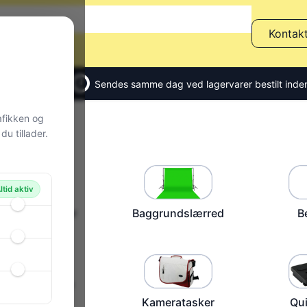
Kontak
Sendes samme dag ved lagervarer bestilt inden
afikken og
dukter
Foto
u tillader.
ltid aktiv
ction kameraer
Baggrundslærred
B
Kamerastativer
Kameratasker
Qui