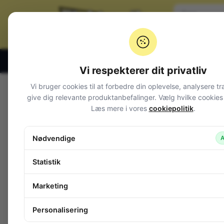
Klik og hent alle hverdage 07:00 – 19:00
Vi respekterer dit privatliv
Vi bruger cookies til at forbedre din oplevelse, analysere tr
Pro
give dig relevante produktanbefalinger. Vælg hvilke cookies d
Varegrupper
Læs mere i vores
cookiepolitik
.
Afbrydere og omskiftere
Nødvendige
A
Alarm og overvågning
Audio
A
Statistik
Batterier + tilbehør
Belysning
Marketing
Bokse, kasser, skabe
Byggesæt og moduler
Personalisering
Computerudstyr