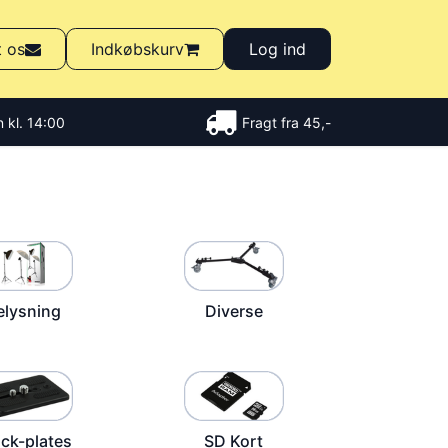
t os
Indkøbskurv
Log ind
 kl. 14:00
Fragt fra 45,-
elysning
Diverse
ck-plates
SD Kort