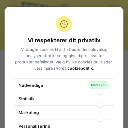
Vi respekterer dit privatliv
Vi bruger cookies til at forbedre din oplevelse,
analysere trafikken og give dig relevante
Alle produkter
Komponenter
produktanbefalinger. Vælg hvilke cookies du tillader.
Sikringer + Sikringsholdere
Temperatursikringer
Læs mere i vores
cookiepolitik
.
Aksiale
Thermal Fuses 98°C 15A
Thermal Fuses 98°C 15A
Nødvendige
Altid aktiv
151-638
/ NTE8096
Statistik
Marketing
Personalisering