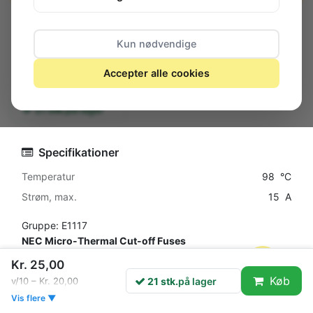
Kun nødvendige
Accepter alle cookies
21 stk.
på lager
Specifikationer
Temperatur
98 °C
Strøm, max.
15 A
Gruppe: E1117
NEC Micro-Thermal Cut-off Fuses
Series: SF/E
Kr. 25,00
Axial
Køb
21 stk.
på lager
v/10 – Kr. 20,00
Rated Current: 15A
Vis flere ▼