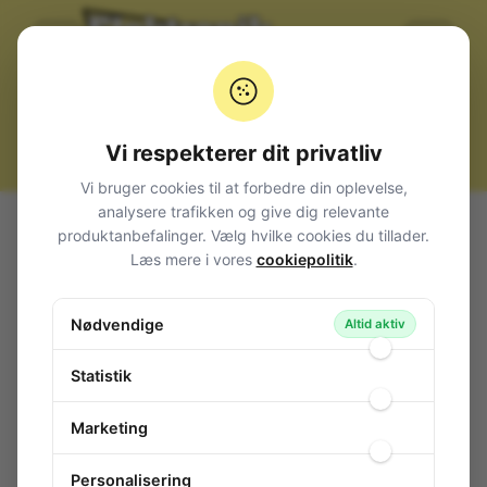
Vi respekterer dit privatliv
Vi bruger cookies til at forbedre din oplevelse,
analysere trafikken og give dig relevante
Alle produkter
Komponenter
Potentiometer
produktanbefalinger. Vælg hvilke cookies du tillader.
Trimmere
Kulbane
PT15
Læs mere i vores
cookiepolitik
.
Trimmer Side Adjust P5/10 10K
Trimmer Side Adjust P5/10 10K
Nødvendige
Altid aktiv
143-549
/ PT15LH05-103A2020
Statistik
Marketing
Personalisering