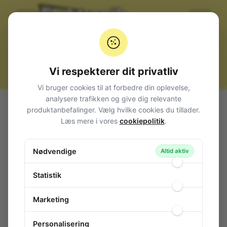
Vi respekterer dit privatliv
Vi bruger cookies til at forbedre din oplevelse,
analysere trafikken og give dig relevante
Alle produkter
Komponenter
Sortimenter
produktanbefalinger. Vælg hvilke cookies du tillader.
Lednings-sortiment, 9 farver, 90m, 0,14mm2, blød
Læs mere i vores
cookiepolitik
.
Lednings-sortiment, 9 farver, 90m,
0,14mm2, blød
Nødvendige
Altid aktiv
124-132
/ W55039-47
Statistik
Marketing
Personalisering