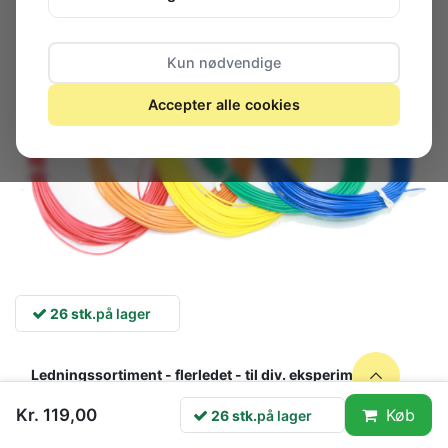
Kun nødvendige
Accepter alle cookies
26 stk.
på lager
Ledningssortiment - flerledet - til div. eksperimenter
Multicore, 0.14mm²
Kr. 119,00
Køb
26 stk.
på lager
Farver: 10 meter : hvid / blå / brun / grøn / gul /