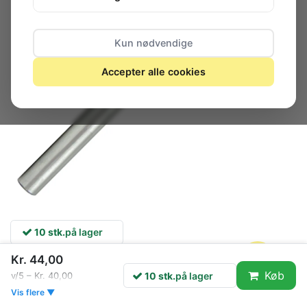
Kun nødvendige
Accepter alle cookies
10 stk.
på lager
Kr. 44,00
HSS Spiralbor, metal, hårdt træ
Køb
10 stk.
på lager
v/5 – Kr. 40,00
Vis flere ▼
m.m.