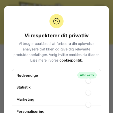
Vi respekterer dit privatliv
Vi bruger cookies til at forbedre din oplevelse,
analysere trafikken og give dig relevante
Alle produkter
Værktøj
Elektrisk Værktøj
Bor
produktanbefalinger. Vælg hvilke cookies du tillader.
HSS Spiralbor
Spiralbor HSS 0.3 mm
Læs mere i vores
cookiepolitik
.
Spiralbor HSS 0.3 mm
Nødvendige
120-624
/ E80-695-02
Altid aktiv
Statistik
Marketing
Personalisering