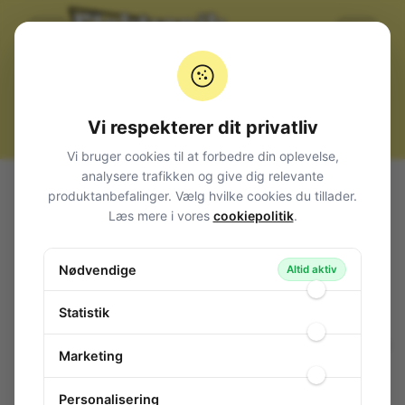
Vi respekterer dit privatliv
Vi bruger cookies til at forbedre din oplevelse,
analysere trafikken og give dig relevante
Alle produkter
Kabler, stik og adaptere
Kabeltilbehør
produktanbefalinger. Vælg hvilke cookies du tillader.
Spiralflex / kabelspiral
Læs mere i vores
cookiepolitik
.
Spiral Wrapping Band 12-24mm 10m Natural
Spiral Wrapping Band 12-24mm 10m
Nødvendige
Altid aktiv
Natural
104-847
/ KS-15
Statistik
Marketing
Personalisering