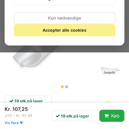
Kun nødvendige
Accepter alle cookies
19 stk.
på lager
Kr. 107,25
Køb
19 stk.
på lager
v/10 – Kr. 82,88
Spiralflex 12-35mm, gennemsigtig
Vis flere ▼