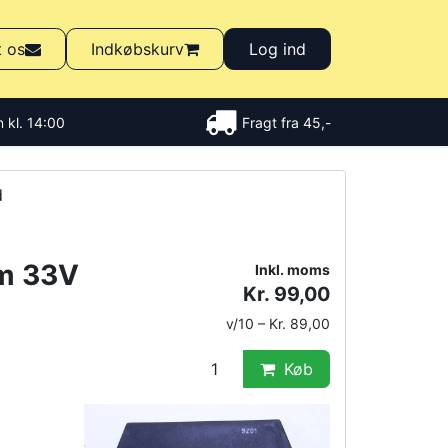
t os
Indkøbskurv
Log ind
 kl. 14:00
Fragt fra 45,-
d
m 33V
Inkl. moms
Kr. 99,00
v/10 – Kr. 89,00
Køb