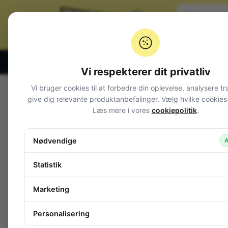
Klik og hent alle hverdage 07:00 – 19:00
Vi respekterer dit privatliv
Vi bruger cookies til at forbedre din oplevelse, analysere tr
Varegrupper
give dig relevante produktanbefalinger. Vælg hvilke cookies d
Læs mere i vores
cookiepolitik
.
Afbrydere og omskiftere
Alarm og overvågning
Nødvendige
A
Audio
Batterier + tilbehør
Statistik
Belysning
Bokse, kasser, skabe
Marketing
Byggesæt og moduler
Computerudstyr
Personalisering
Diverse