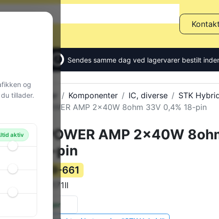
Kontak
Sendes samme dag ved lagervarer bestilt inden
afikken og
Alle produkter
Komponenter
IC, diverse
STK Hybri
u tillader.
Stereo POWER AMP 2x40W 8ohm 33V 0,4% 18-pin
Stereo POWER AMP 2x40W 8oh
ltid aktiv
0,4% 18-pin
99-661
Varenummer:
STK4171II
Varekode:
12 stk.
på lager