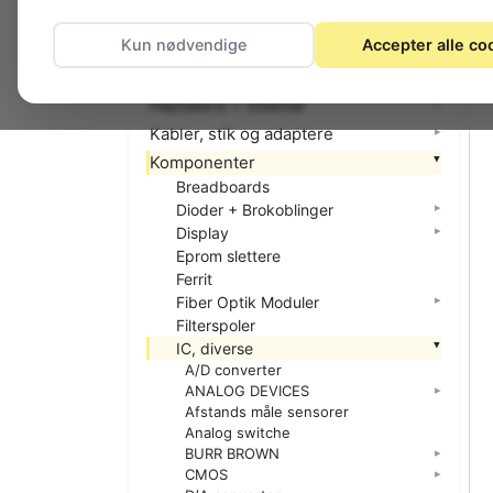
El-materiel (installation)
Kun nødvendige
Accepter alle co
Foto
Hjemmet
Højttalere + tilbehør
Kabler, stik og adaptere
Komponenter
Breadboards
Dioder + Brokoblinger
Display
Eprom slettere
Ferrit
Fiber Optik Moduler
Filterspoler
IC, diverse
A/D converter
ANALOG DEVICES
Afstands måle sensorer
Analog switche
BURR BROWN
CMOS