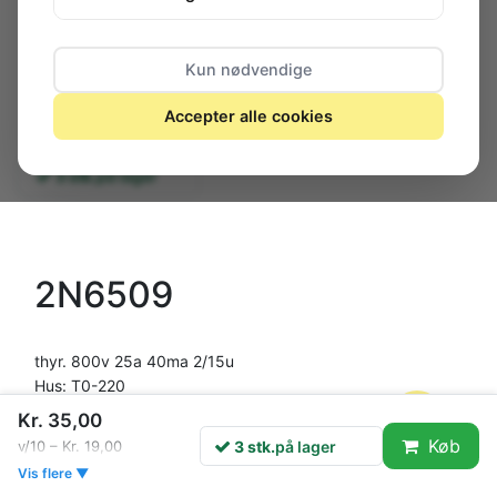
Kun nødvendige
Accepter alle cookies
3 stk.
på lager
2N6509
thyr. 800v 25a 40ma 2/15u
Hus: T0-220
Kr. 35,00
Køb
3 stk.
på lager
v/10 – Kr. 19,00
Vis flere ▼