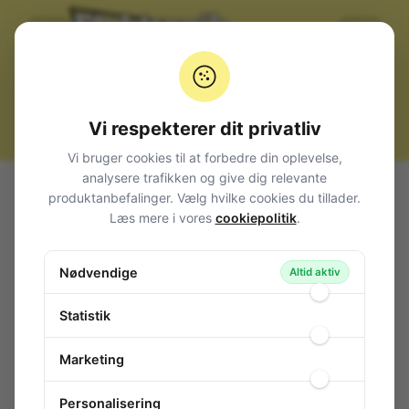
Vi respekterer dit privatliv
Vi bruger cookies til at forbedre din oplevelse,
analysere trafikken og give dig relevante
Alle produkter
Komponenter
Thyristorer
< 50A
produktanbefalinger. Vælg hvilke cookies du tillader.
Thyristor 800V 25A 40mA TO220
Læs mere i vores
cookiepolitik
.
Thyristor 800V 25A 40mA TO220
Nødvendige
97-935
/ 2N6509G
Altid aktiv
Statistik
Marketing
Personalisering