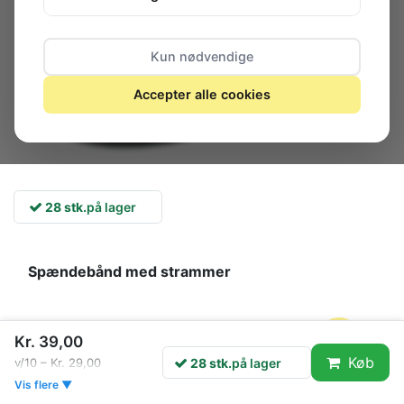
Kun nødvendige
Accepter alle cookies
28 stk.
på lager
Spændebånd med strammer
Længde: 5 meter
Kr. 39,00
Bredde: 25 mm
Køb
28 stk.
på lager
v/10 – Kr. 29,00
Vis flere ▼
Bagagerem