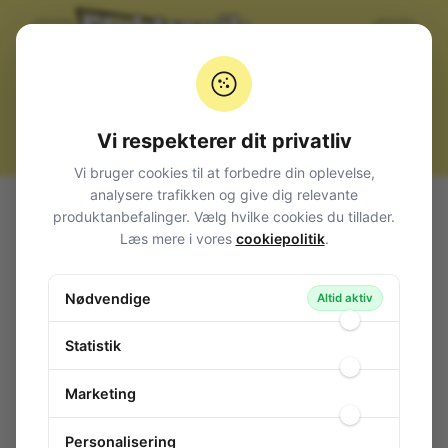
Vi respekterer dit privatliv
Vi bruger cookies til at forbedre din oplevelse,
analysere trafikken og give dig relevante
Alle produkter
Værktøj
Diverse
produktanbefalinger. Vælg hvilke cookies du tillader.
Spændebånd med strammer, 5 meter
Læs mere i vores
cookiepolitik
.
Spændebånd med strammer, 5 meter
Nødvendige
92-007
/ BN203459
Altid aktiv
Statistik
Marketing
Personalisering