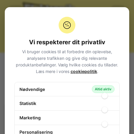
Vi respekterer dit privatliv
Vi bruger cookies til at forbedre din oplevelse,
analysere trafikken og give dig relevante
Alle produkter
Måleinstrumenter
produktanbefalinger. Vælg hvilke cookies du tillader.
Testledninger og prober
Prøveklemmer
Alm. 4mm
Læs mere i vores
cookiepolitik
.
Test Lead Pair
Test Lead Pair
Nødvendige
Altid aktiv
90-399
/ KIT172
Statistik
Marketing
Personalisering