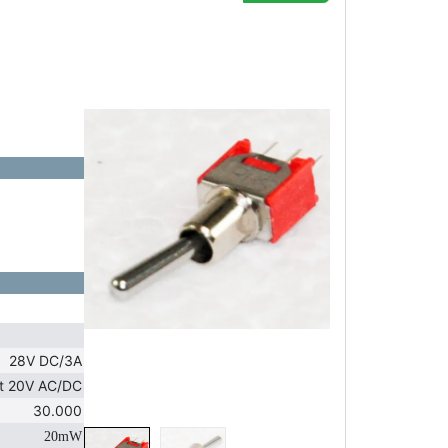
28V DC/3A
at 20V AC/DC
30.000
20m
W