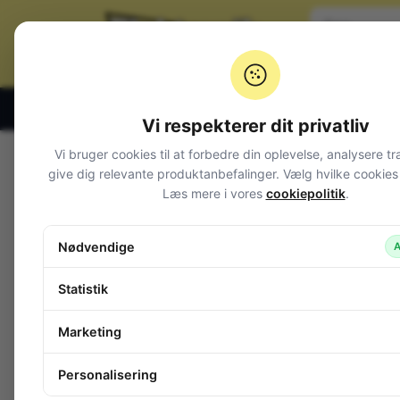
Klik og hent alle hverdage 07:00 – 19:00
Vi respekterer dit privatliv
Vi bruger cookies til at forbedre din oplevelse, analysere tr
Varegrupper
give dig relevante produktanbefalinger. Vælg hvilke cookies d
Læs mere i vores
cookiepolitik
.
Afbrydere og omskiftere
DIP switche
Drejeomskiftere
Nødvendige
A
Fingerhjulsomskifter 0-9 BCD
Fodbetjente kontakter
Statistik
GIGANT taster
In-line til kabel
Marketing
Joy-stick
Kode switche
Personalisering
Magnetkontakt (REED)
Mikroswitche