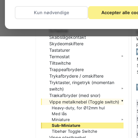
Nødstop
Nøgleafbrydere
Kun nødvendige
Accepter alle co
Printtaster
Relæer
Schadow
Skabslågekontakt
Skydeomskiftere
Tastaturer
Termostat
Tiltswitche
Trappeafbrydere
Trykafbrydere / omskiftere
Tryktaster, ringetryk (momentan
switch)
Trækafbryder (med snor)
Vippe metalknebel (Toggle switch)
Heavy-duty, for Ø12mm hul
Med lås
Miniature
Sub-Miniature
Tibehør Toggle Switche
Vippe plastknebel