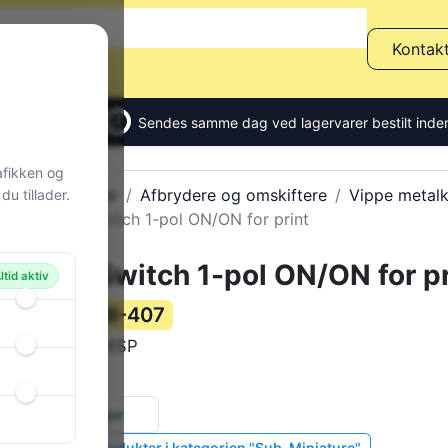
Kontak
Sendes samme dag ved lagervarer bestilt inden
afikken og
Alle produkter
Afbrydere og omskiftere
Vippe metalk
u tillader.
Toggle Switch 1-pol ON/ON for print
Toggle Switch 1-pol ON/ON for pr
ltid aktiv
88-407
Varenummer:
SKS04SP
Varekode:
2 g
Vægt:
18 stk.
på lager
Vis lignende produkter i kategorien "Sub-Miniature"