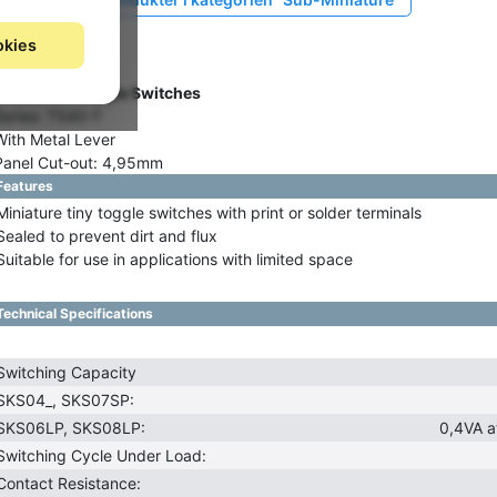
okies
Gruppe:
E2337
SALECOM Toggle Switches
Series: TS40-T
With Metal Lever
Panel Cut-out: 4,95mm
Features
Miniature tiny toggle switches with print or solder terminals
Sealed to prevent dirt and flux
Suitable for use in applications with limited space
Technical Specifications
Switching Capacity
SKS04_, SKS07SP:
SKS06LP, SKS08LP:
0,4VA 
Switching Cycle Under Load:
Contact Resistance: