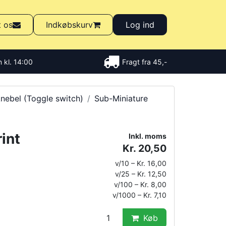
t os
Indkøbskurv
Log ind
 kl. 14:00
Fragt fra 45,-
nebel (Toggle switch)
Sub-Miniature
int
Inkl. moms
Kr. 20,50
v/10 – Kr. 16,00
v/25 – Kr. 12,50
v/100 – Kr. 8,00
v/1000 – Kr. 7,10
Køb