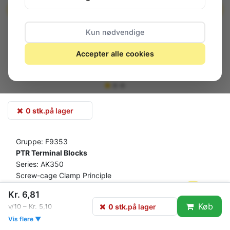
Kun nødvendige
Accepter alle cookies
0 stk.
på lager
Gruppe: F9353
PTR Terminal Blocks
Series: AK350
Screw-cage Clamp Principle
Conductor: Horizontal
Kr. 6,81
Pitch: 5mm
Køb
0 stk.
på lager
v/10 – Kr. 5,10
Technical Specifications
Vis flere ▼