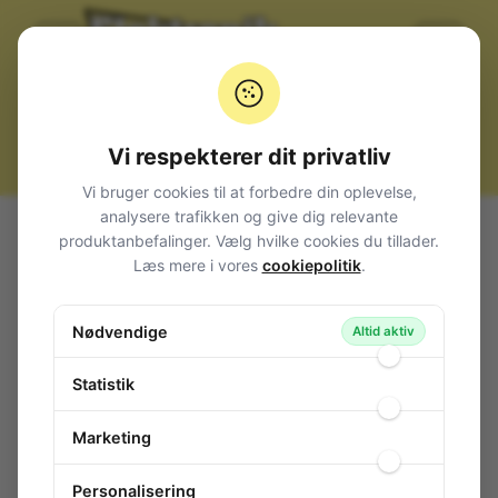
Vi respekterer dit privatliv
Vi bruger cookies til at forbedre din oplevelse,
analysere trafikken og give dig relevante
Alle produkter
Kabler, stik og adaptere
Strøm
produktanbefalinger. Vælg hvilke cookies du tillader.
Printterminaler
Lodret RM 5mm. (5,08)
Læs mere i vores
cookiepolitik
.
Term.Block 250V 2-Pole (h) Green
Term.Block 250V 2-Pole (h) Green
Nødvendige
Altid aktiv
87-597
/ ARK350/2
Statistik
Marketing
Personalisering