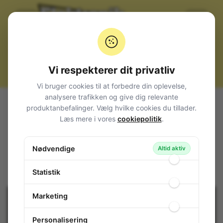
Vi respekterer dit privatliv
Vi bruger cookies til at forbedre din oplevelse,
analysere trafikken og give dig relevante
Alle produkter
Kabler, stik og adaptere
Strøm
produktanbefalinger. Vælg hvilke cookies du tillader.
Printterminaler
45&deg; RM5
Læs mere i vores
cookiepolitik
.
Spring Terminal Block 250V 2-Pole Lever
Spring Terminal Block 250V 2-Pole
Nødvendige
Altid aktiv
Lever
87-562
/ AK3001/2
Statistik
Marketing
Personalisering