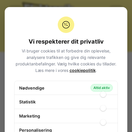
Vi respekterer dit privatliv
Vi bruger cookies til at forbedre din oplevelse,
analysere trafikken og give dig relevante
Alle produkter
Kabler, stik og adaptere
Kabeltilbehør
produktanbefalinger. Vælg hvilke cookies du tillader.
Printstik / Terminalrør
Terminalrør isolerede
Læs mere i vores
cookiepolitik
.
Terminalrør for 0,50mm²; Hvid
Terminalrør for 0,50mm²; Hvid
Nødvendige
Altid aktiv
87-550
/ K8050WS
Statistik
Marketing
Personalisering