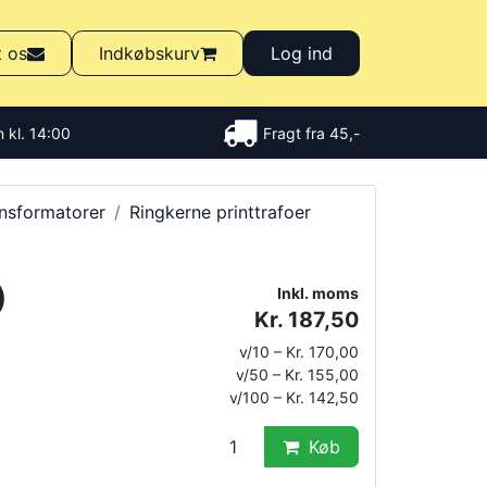
t os
Indkøbskurv
Log ind
 kl. 14:00
Fragt fra 45,-
nsformatorer
Ringkerne printtrafoer
)
Inkl. moms
Kr. 187,50
v/10 – Kr. 170,00
v/50 – Kr. 155,00
v/100 – Kr. 142,50
Køb