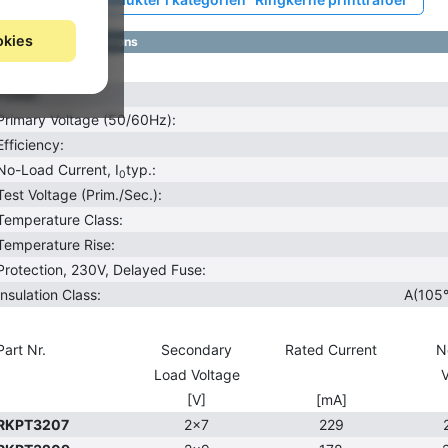
okies
Technical Specifications
Power:
Primary Voltage (50/60Hz):
Efficiency:
No-Load Current, I
typ.:
0
Test Voltage (Prim./Sec.):
Temperature Class:
Temperature Rise:
Protection, 230V, Delayed Fuse:
Insulation Class:
A(105°
Part Nr.
Secondary
Rated Current
N
Load Voltage
V
[V]
[mA]
RKPT3207
2x7
229