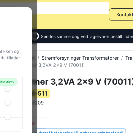
Kontak
Sendes samme dag ved lagervarer bestilt inden
afikken og
Alle produkter
Strømforsyninger Transformatorer
Tra
u tillader.
Transformer 3,2VA 2x9 V (70011)
Transformer 3,2VA 2x9 V (70011
ltid aktiv
86-511
Varenummer:
RKPT3209
Varekode:
119 g
Vægt:
0 stk.
på lager
Vis lignende produkter i kategorien "Ringkerne printtrafoer"