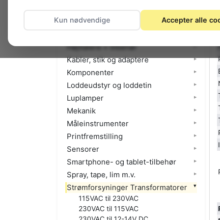
El-materiel (installation)
Kun nødvendige
Accepter alle co
Foto
Hjemmet
Højttalere + tilbehør
Kabler, stik og adaptere
Komponenter
Loddeudstyr og loddetin
Luplamper
Mekanik
Måleinstrumenter
Printfremstilling
Sensorer
Smartphone- og tablet-tilbehør
Spray, tape, lim m.v.
Strømforsyninger Transformatorer
115VAC til 230VAC
230VAC til 115VAC
230VAC til 12-14V DC