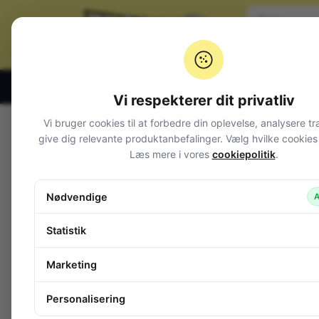
Klik og hent alle hverdage 07:00 – 19:00
Vi respekterer dit privatliv
Vi bruger cookies til at forbedre din oplevelse, analysere tr
Varegrupper
give dig relevante produktanbefalinger. Vælg hvilke cookies d
Læs mere i vores
cookiepolitik
.
Afbrydere og omskiftere
Alarm og overvågning
Nødvendige
A
Audio
Batterier + tilbehør
Statistik
Belysning
Bokse, kasser, skabe
Marketing
Byggesæt og moduler
Computerudstyr
Personalisering
Diverse