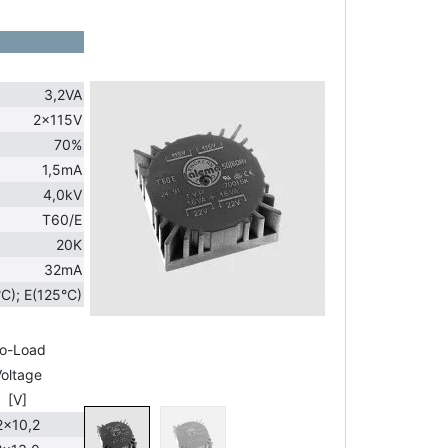
3,2VA
2x115V
70%
1,5mA
4,0kV
T60/E
20K
32mA
C); E(125°C)
o-Load
oltage
[V]
2x10,2