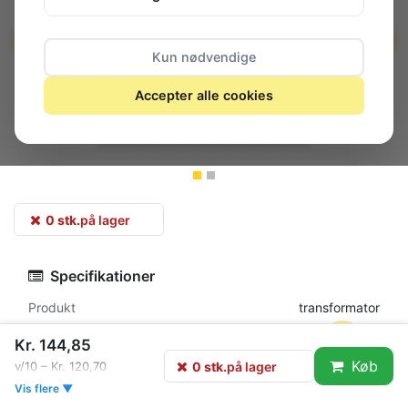
Kun nødvendige
Accepter alle cookies
0 stk.
på lager
Specifikationer
Produkt
transformator
AC Effekt, max.
30 VA
Kr. 144,85
Sekundær
2x12V
Køb
0 stk.
på lager
v/10 – Kr. 120,70
Strøm, max. (sekundærvikling)
2x1,25A
Vis flere ▼