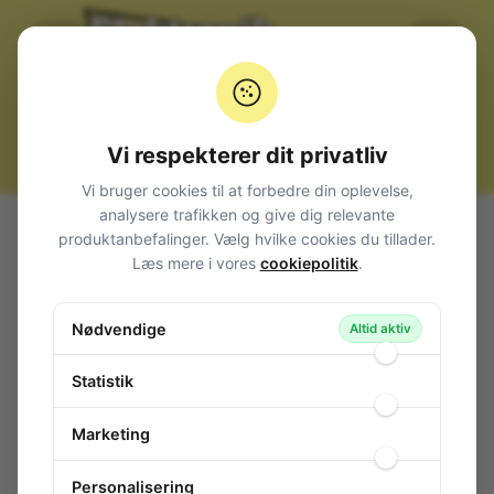
Vi respekterer dit privatliv
Vi bruger cookies til at forbedre din oplevelse,
analysere trafikken og give dig relevante
Alle produkter
Strømforsyninger Transformatorer
produktanbefalinger. Vælg hvilke cookies du tillader.
Transformatorer
Støbte
30VA
Læs mere i vores
cookiepolitik
.
Transformer 30VA 230V 2x12V 2x1250mA
Transformer 30VA 230V 2x12V
Nødvendige
Altid aktiv
2x1250mA
86-482
/ MT1012-2
Statistik
Marketing
Personalisering