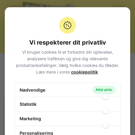
Vi respekterer dit privatliv
Vi bruger cookies til at forbedre din oplevelse,
analysere trafikken og give dig relevante
Alle produkter
Komponenter
Kondensatorer
Tantal
produktanbefalinger. Vælg hvilke cookies du tillader.
THT
Tantalum Capacitor 10uF 16V P2,54
Læs mere i vores
cookiepolitik
.
Tantalum Capacitor 10uF 16V P2,54
Nødvendige
85-615
/ CTUF010DM1
Altid aktiv
Statistik
Marketing
Personalisering