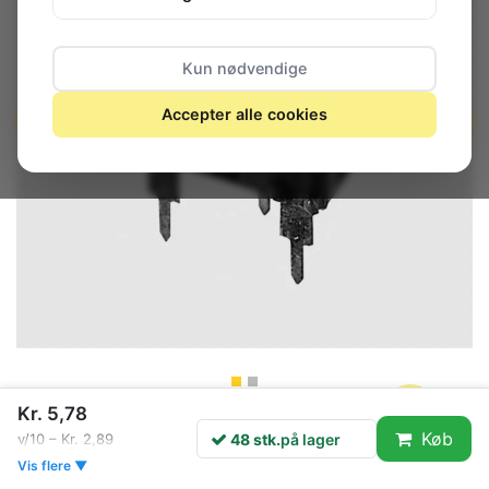
Kun nødvendige
Accepter alle cookies
Kr. 5,78
48 stk.
på lager
Køb
48 stk.
på lager
v/10 – Kr. 2,89
Vis flere ▼