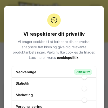
Vi respekterer dit privatliv
Vi bruger cookies til at forbedre din oplevelse,
analysere trafikken og give dig relevante
Alle produkter
Komponenter
Potentiometer
produktanbefalinger. Vælg hvilke cookies du tillader.
Trimmere
Kulbane
CA14
Læs mere i vores
cookiepolitik
.
Trimmer Side Adjust P10/5 5M
Trimmer Side Adjust P10/5 5M
Nødvendige
Altid aktiv
84-807
/ CA14NHM005
Statistik
Marketing
Personalisering