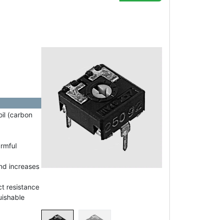
oil (carbon
armful
nd increases
t resistance
uishable