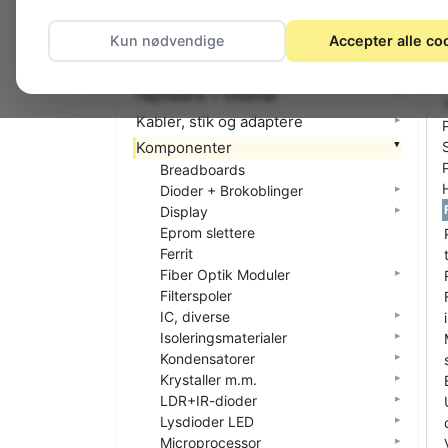
El-materiel (installation)
Kun nødvendige
Accepter alle co
Foto
Hjemmet
Højttalere + tilbehør
Kabler, stik og adaptere
Komponenter
Breadboards
Dioder + Brokoblinger
Display
Eprom slettere
Ferrit
Fiber Optik Moduler
Filterspoler
IC, diverse
Isoleringsmaterialer
Kondensatorer
Krystaller m.m.
LDR+IR-dioder
Lysdioder LED
Microprocessor