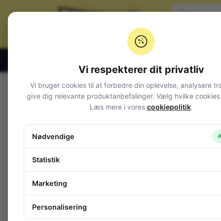
Klik og hent alle hverdage 07:00 – 19:00
Vi respekterer dit privatliv
Vi bruger cookies til at forbedre din oplevelse, analysere tr
Varegrupper
give dig relevante produktanbefalinger. Vælg hvilke cookies d
Læs mere i vores
cookiepolitik
.
Afbrydere og omskiftere
Alarm og overvågning
Nødvendige
A
Audio
Batterier + tilbehør
Statistik
Belysning
Bokse, kasser, skabe
Marketing
Byggesæt og moduler
Computerudstyr
Personalisering
Diverse