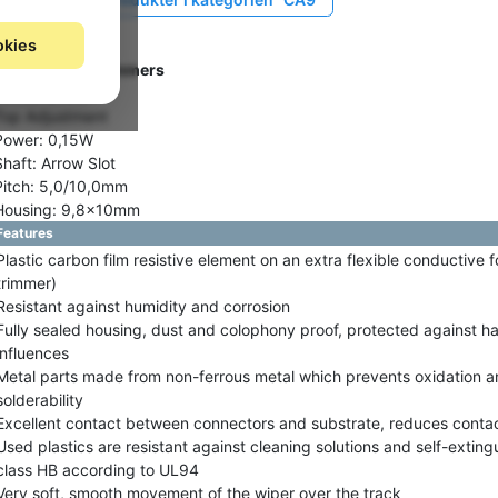
okies
Gruppe: C2230
ACP Carbon Trimmers
Series: CA9V
Top Adjustment
Power: 0,15W
Shaft: Arrow Slot
Pitch: 5,0/10,0mm
Housing: 9,8x10mm
Features
Plastic carbon film resistive element on an extra flexible conductive f
trimmer)
Resistant against humidity and corrosion
Fully sealed housing, dust and colophony proof, protected against h
influences
Metal parts made from non-ferrous metal which prevents oxidation a
solderability
Excellent contact between connectors and substrate, reduces contac
Used plastics are resistant against cleaning solutions and self-exting
class HB according to UL94
Very soft, smooth movement of the wiper over the track