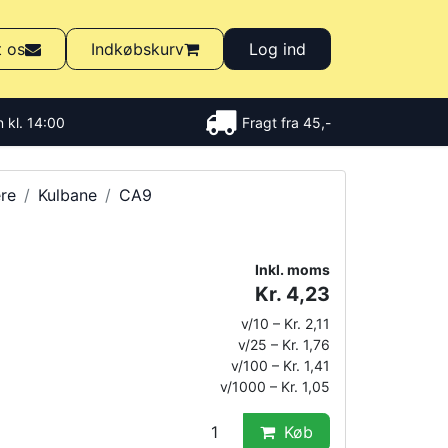
t os
Indkøbskurv
Log ind
 kl. 14:00
Fragt fra 45,-
re
Kulbane
CA9
Inkl. moms
Kr. 4,23
v/10 – Kr. 2,11
v/25 – Kr. 1,76
v/100 – Kr. 1,41
v/1000 – Kr. 1,05
Køb