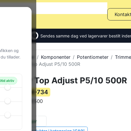
Kontak
Sendes samme dag ved lagervarer bestilt inden
afikken og
Alle produkter
Komponenter
Potentiometer
Trimme
u tillader.
Trimmer Top Adjust P5/10 500R
Trimmer Top Adjust P5/10 500R
ltid aktiv
84-734
Varenummer:
CA9VE500
Varekode:
0 g
Vægt:
24 stk.
på lager
Vis lignende produkter i kategorien "CA9"