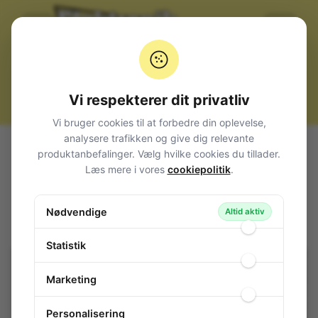
Vi respekterer dit privatliv
Vi bruger cookies til at forbedre din oplevelse,
analysere trafikken og give dig relevante
Alle produkter
Komponenter
Potentiometer
produktanbefalinger. Vælg hvilke cookies du tillader.
Trimmere
Kulbane
PT15
Læs mere i vores
cookiepolitik
.
Trimmer Top Adjust P10/12,5 5K
Trimmer Top Adjust P10/12,5 5K
Nødvendige
Altid aktiv
84-690
/ PT15NV02502A2020
Statistik
Marketing
Personalisering