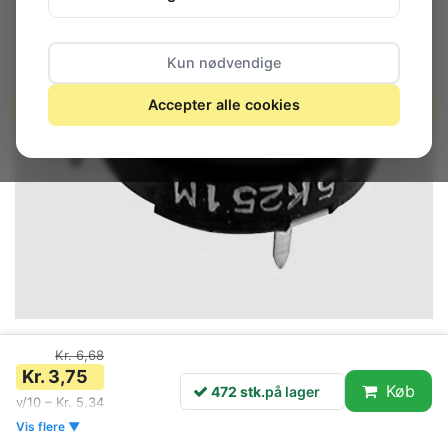
Kun nødvendige
Accepter alle cookies
Kr. 6,68
Kr. 3,75
Køb
472 stk.
på lager
472 stk.
på lager
v/10 – Kr. 5,34
Vis flere ▼