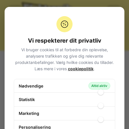
Vi respekterer dit privatliv
Vi bruger cookies til at forbedre din oplevelse,
analysere trafikken og give dig relevante
Alle produkter
Komponenter
Potentiometer
produktanbefalinger. Vælg hvilke cookies du tillader.
Trimmere
Kulbane
PT6
Læs mere i vores
cookiepolitik
.
Trimmer Top Adjust P5/5 25K
Trimmer Top Adjust P5/5 25K
Nødvendige
Altid aktiv
84-618
/ PT6VK025
Statistik
Marketing
Personalisering