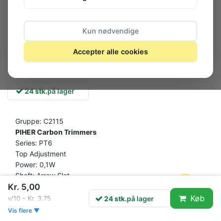
Kun nødvendige
Accepter alle cookies
24 stk.
på lager
Gruppe: C2115
PIHER Carbon Trimmers
Series: PT6
Top Adjustment
Power: 0,1W
Shaft: Arrow Slot
Pitch: 5,0/5,0mm
Kr. 5,00
Housing: 6mm
Køb
24 stk.
på lager
v/10 – Kr. 3,75
Features
Vis flere ▼
Polyester substrate