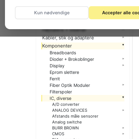
El-materiel (installation)
Kun nødvendige
Accepter alle co
Foto
Hjemmet
Højttalere + tilbehør
Kabler, stik og adaptere
Komponenter
Breadboards
Dioder + Brokoblinger
Display
Eprom slettere
Ferrit
Fiber Optik Moduler
Filterspoler
IC, diverse
A/D converter
ANALOG DEVICES
Afstands måle sensorer
Analog switche
BURR BROWN
CMOS