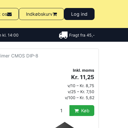
t os
Indkøbskurv
Log ind
 kl. 14:00
Fragt fra 45,-
imer CMOS DIP-8
Inkl. moms
Kr. 11,25
v/10 – Kr. 8,75
v/25 – Kr. 7,50
v/100 – Kr. 5,62
Køb