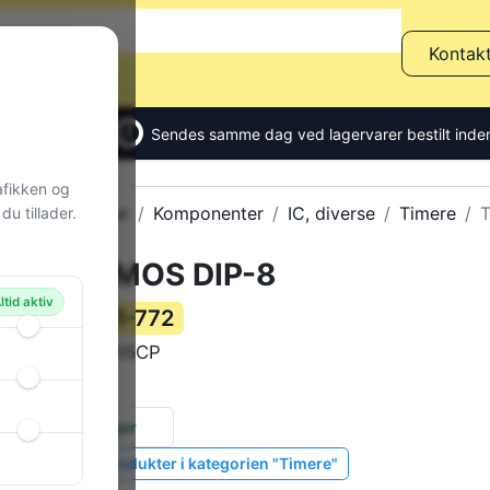
Kontak
Sendes samme dag ved lagervarer bestilt inden
afikken og
Alle produkter
Komponenter
IC, diverse
Timere
T
u tillader.
Timer CMOS DIP-8
ltid aktiv
81-772
Varenummer:
TLC555CP
Varekode:
0 g
Vægt:
57 stk.
på lager
Vis lignende produkter i kategorien "Timere"