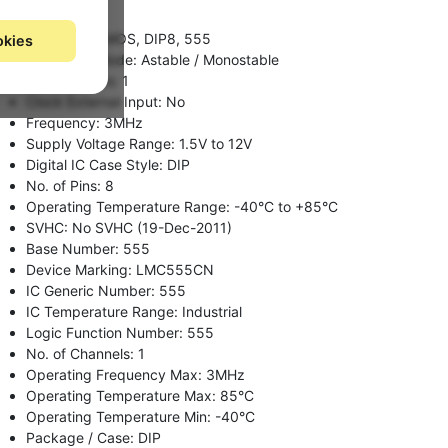
TLC555CP
IC, TIMER CMOS, DIP8, 555
okies
Operating Mode:
Astable / Monostable
No. of Timers:
1
Clock External Input:
No
Frequency:
3MHz
Supply Voltage Range:
1.5V to 12V
Digital IC Case Style:
DIP
No. of Pins:
8
Operating Temperature Range:
-40°C to +85°C
SVHC:
No SVHC (19-Dec-2011)
Base Number:
555
Device Marking:
LMC555CN
IC Generic Number:
555
IC Temperature Range:
Industrial
Logic Function Number:
555
No. of Channels:
1
Operating Frequency Max:
3MHz
Operating Temperature Max:
85°C
Operating Temperature Min:
-40°C
Package / Case:
DIP