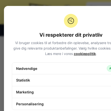
Klik og hent alle hverdage 07:00 – 19:00
Vi respekterer dit privatliv
Vi bruger cookies til at forbedre din oplevelse, analysere tr
Varegrupper
give dig relevante produktanbefalinger. Vælg hvilke cookies d
Læs mere i vores
cookiepolitik
.
Afbrydere og omskiftere
Alarm og overvågning
Nødvendige
A
Audio
Batterier + tilbehør
Statistik
Belysning
Bokse, kasser, skabe
Marketing
Byggesæt og moduler
Computerudstyr
Personalisering
Diverse