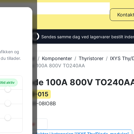
Kontak
Sendes samme dag ved lagervarer bestilt inden
afikken og
Alle produkter
Komponenter
Thyristorer
IXYS Thy/
u tillader.
Thyr/Diode 100A 800V TO240AA
Thyr/Diode 100A 800V TO240A
ltid aktiv
79-015
Varenummer:
MCD56-08IO8B
Varekode:
95 g
Vægt:
0 stk.
på lager
Vis lignende produkter i kategorien "IXYS Thy/Diode-moduler"