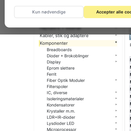
El-materiel (installation)
Kun nødvendige
Accepter alle co
Foto
Hjemmet
Højttalere + tilbehør
Kabler, stik og adaptere
Komponenter
Breadboards
Dioder + Brokoblinger
Display
Eprom slettere
Ferrit
Fiber Optik Moduler
Filterspoler
IC, diverse
Isoleringsmaterialer
Kondensatorer
Krystaller m.m.
LDR+IR-dioder
Lysdioder LED
Microprocessor