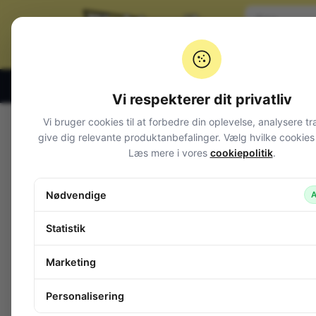
Klik og hent alle hverdage 07:00 – 19:00
Vi respekterer dit privatliv
Vi bruger cookies til at forbedre din oplevelse, analysere tr
Varegrupper
give dig relevante produktanbefalinger. Vælg hvilke cookies d
Læs mere i vores
cookiepolitik
.
Afbrydere og omskiftere
Alarm og overvågning
Nødvendige
A
Audio
Batterier + tilbehør
Statistik
Belysning
Bokse, kasser, skabe
Marketing
Byggesæt og moduler
Computerudstyr
Personalisering
Diverse