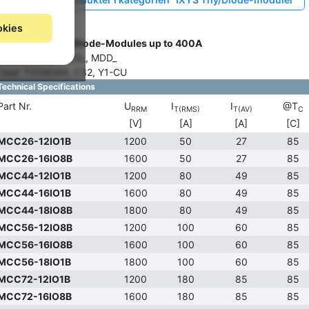
okies
Gruppe: V8435
IXYS Thyristor-/Diode-Modules up to 400A
Series: MCC_, MCD_, MDD_
Case: TO240AA, C32, Y1-CU
Technical Specifications
Part Nr.
U
I
I
@T
RRM
T(RMS)
T(AV)
C
[V]
[A]
[A]
[C]
MCC26-12IO1B
1200
50
27
85
MCC26-16IO8B
1600
50
27
85
MCC44-12IO1B
1200
80
49
85
MCC44-16IO1B
1600
80
49
85
MCC44-18IO8B
1800
80
49
85
MCC56-12IO8B
1200
100
60
85
MCC56-16IO8B
1600
100
60
85
MCC56-18IO1B
1800
100
60
85
MCC72-12IO1B
1200
180
85
85
MCC72-16IO8B
1600
180
85
85