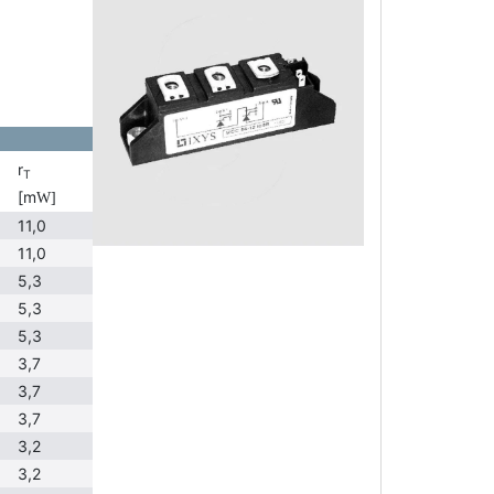
r
T
[m
W]
11,0
11,0
5,3
5,3
5,3
3,7
3,7
3,7
3,2
3,2