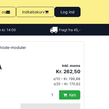
t os
Indkøbskurv
Log ind
 kl. 14:00
Fragt fra 45,-
Diode-moduler
A
Inkl. moms
Kr. 262,50
v/10 – Kr. 196,88
v/25 – Kr. 170,62
Køb