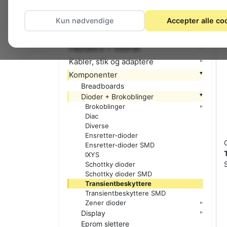
El-materiel (installation)
Kun nødvendige
Accepter alle co
Foto
Hjemmet
Højttalere + tilbehør
Kabler, stik og adaptere
Komponenter
Breadboards
Dioder + Brokoblinger
Brokoblinger
Diac
Diverse
Ensretter-dioder
Ensretter-dioder SMD
IXYS
Schottky dioder
Schottky dioder SMD
Transientbeskyttere
Transientbeskyttere SMD
Zener dioder
Display
Eprom slettere