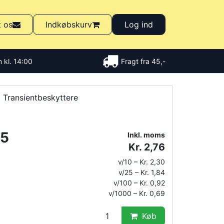
t os
Indkøbskurv
Log ind
 kl. 14:00
Fragt fra 45,-
Transientbeskyttere
15
Inkl. moms
Kr. 2,76
v/10 – Kr. 2,30
v/25 – Kr. 1,84
v/100 – Kr. 0,92
v/1000 – Kr. 0,69
Køb