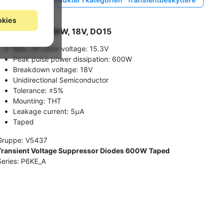
okies
TVS Diode, 0.6kW, 18V, DO15
Max. off-state voltage: 15.3V
Peak pulse power dissipation: 600W
Breakdown voltage: 18V
Unidirectional Semiconductor
Tolerance: ±5%
Mounting: THT
Leakage current: 5µA
Taped
Gruppe: V5437
Transient Voltage Suppressor Diodes 600W Taped
Series: P6KE_A