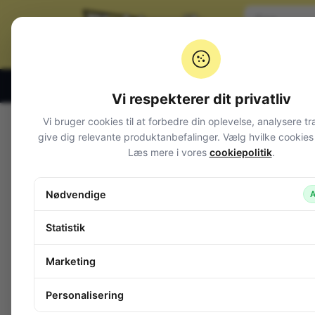
Klik og hent alle hverdage 07:00 – 19:00
Vi respekterer dit privatliv
Vi bruger cookies til at forbedre din oplevelse, analysere tr
Varegrupper
give dig relevante produktanbefalinger. Vælg hvilke cookies d
Læs mere i vores
cookiepolitik
.
Afbrydere og omskiftere
Alarm og overvågning
Nødvendige
A
Audio
Batterier + tilbehør
Statistik
Belysning
Bokse, kasser, skabe
Marketing
Byggesæt og moduler
Computerudstyr
Personalisering
Diverse