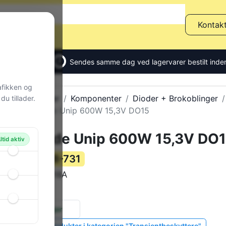
Kontak
Sendes samme dag ved lagervarer bestilt inden
afikken og
Alle produkter
Komponenter
Dioder + Brokoblinger
u tillader.
TVS Diode Unip 600W 15,3V DO15
TVS Diode Unip 600W 15,3V DO
ltid aktiv
78-731
Varenummer:
P6KE18A
Varekode:
0 g
Vægt:
51 stk.
på lager
Vis lignende produkter i kategorien "Transientbeskyttere"