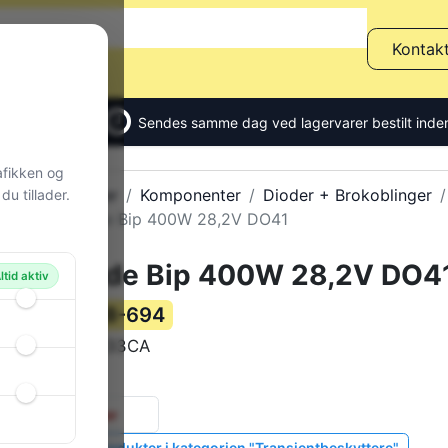
Kontak
Sendes samme dag ved lagervarer bestilt inden
afikken og
Alle produkter
Komponenter
Dioder + Brokoblinger
u tillader.
TVS Diode Bip 400W 28,2V DO41
TVS Diode Bip 400W 28,2V DO4
ltid aktiv
78-694
Varenummer:
P4KE33CA
Varekode:
0 g
Vægt:
0 stk.
på lager
Vis lignende produkter i kategorien "Transientbeskyttere"