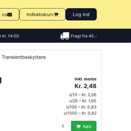
t os
Indkøbskurv
Log ind
 kl. 14:00
Fragt fra 45,-
Transientbeskyttere
1
Inkl. moms
Kr. 2,48
v/10 – Kr. 2,06
v/25 – Kr. 1,65
v/100 – Kr. 0,83
v/1000 – Kr. 0,62
Køb