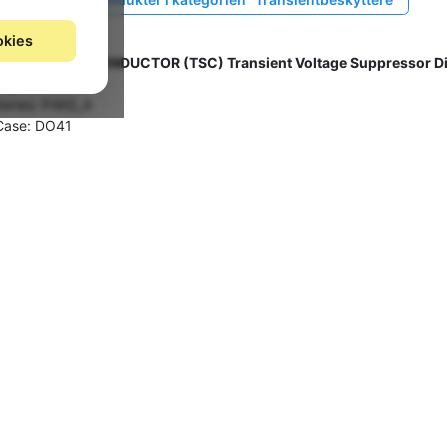
okies
Gruppe: V5235
TAIWAN SEMICONDUCTOR (TSC) Transient Voltage Suppressor 
Taped
Series: P4KE_A
Case: DO41