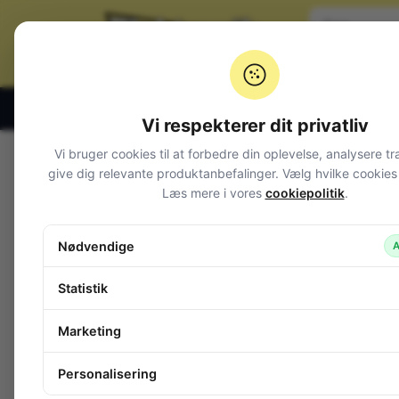
Klik og hent alle hverdage 07:00 – 19:00
Vi respekterer dit privatliv
Vi bruger cookies til at forbedre din oplevelse, analysere tr
Varegrupper
give dig relevante produktanbefalinger. Vælg hvilke cookies d
Læs mere i vores
cookiepolitik
.
Afbrydere og omskiftere
Alarm og overvågning
Nødvendige
A
Audio
Batterier + tilbehør
Statistik
Belysning
Bokse, kasser, skabe
Marketing
Byggesæt og moduler
Computerudstyr
Personalisering
Diverse