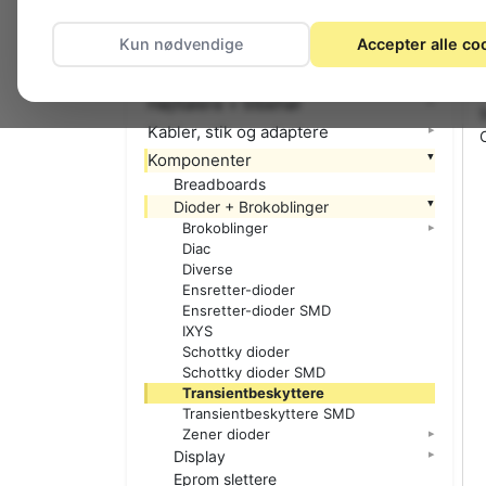
El-materiel (installation)
Kun nødvendige
Accepter alle co
Foto
Hjemmet
Højttalere + tilbehør
Kabler, stik og adaptere
Komponenter
Breadboards
Dioder + Brokoblinger
Brokoblinger
Diac
Diverse
Ensretter-dioder
Ensretter-dioder SMD
IXYS
Schottky dioder
Schottky dioder SMD
Transientbeskyttere
Transientbeskyttere SMD
Zener dioder
Display
Eprom slettere