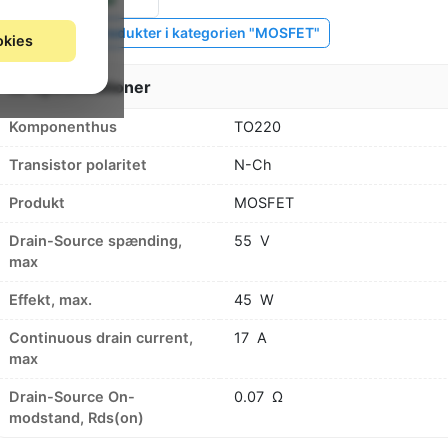
Vis lignende produkter i kategorien "MOSFET"
okies
Specifikationer
Komponenthus
TO220
Transistor polaritet
N-Ch
Produkt
MOSFET
Drain-Source spænding,
55
V
max
Effekt, max.
45
W
Continuous drain current,
17
A
max
Drain-Source On-
0.07
Ω
modstand, Rds(on)