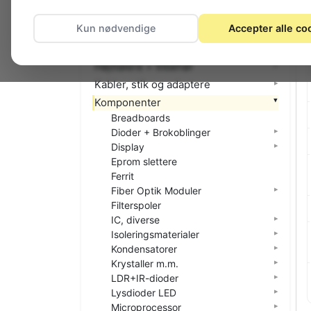
El-materiel (installation)
Kun nødvendige
Accepter alle co
Foto
Hjemmet
Højttalere + tilbehør
Kabler, stik og adaptere
Komponenter
Breadboards
Dioder + Brokoblinger
Display
Eprom slettere
Ferrit
Fiber Optik Moduler
Filterspoler
IC, diverse
Isoleringsmaterialer
Kondensatorer
Krystaller m.m.
LDR+IR-dioder
Lysdioder LED
Microprocessor