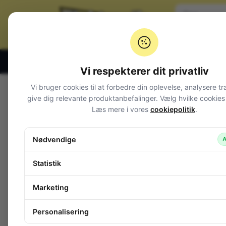
Klik og hent alle hverdage 07:00 – 19:00
Vi respekterer dit privatliv
Vi bruger cookies til at forbedre din oplevelse, analysere tr
Varegrupper
give dig relevante produktanbefalinger. Vælg hvilke cookies d
Læs mere i vores
cookiepolitik
.
Afbrydere og omskiftere
Alarm og overvågning
Nødvendige
A
Audio
Batterier + tilbehør
Statistik
Belysning
Bokse, kasser, skabe
Marketing
Byggesæt og moduler
Computerudstyr
Personalisering
Diverse