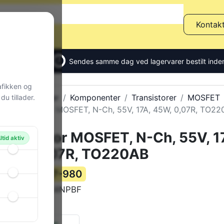
Kontak
Sendes samme dag ved lagervarer bestilt inden
afikken og
Alle produkter
Komponenter
Transistorer
MOSFET
u tillader.
Transistor MOSFET, N-Ch, 55V, 17A, 45W, 0,07R, TO2
Transistor MOSFET, N-Ch, 55V, 1
ltid aktiv
45W, 0,07R, TO220AB
77-980
Varenummer:
IRFZ24NPBF
Varekode:
2 g
Vægt:
8 stk.
på lager