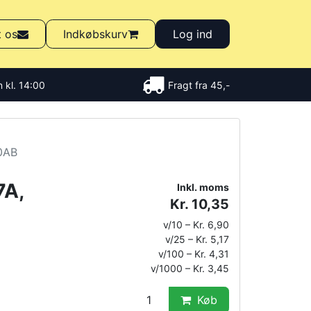
t os
Indkøbskurv
Log ind
 kl. 14:00
Fragt fra 45,-
20AB
7A,
Inkl. moms
Kr. 10,35
v/10 – Kr. 6,90
v/25 – Kr. 5,17
v/100 – Kr. 4,31
v/1000 – Kr. 3,45
Køb