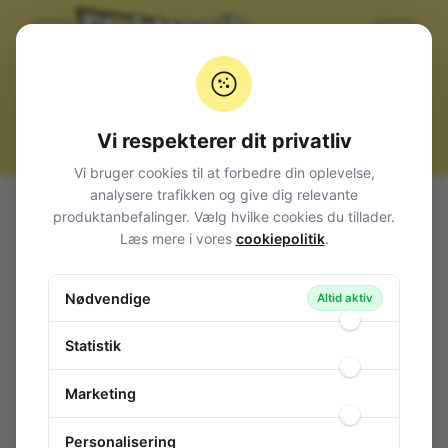
Vi respekterer dit privatliv
Vi bruger cookies til at forbedre din oplevelse,
analysere trafikken og give dig relevante
Alle produkter
Kabler, stik og adaptere
Audio
produktanbefalinger. Vælg hvilke cookies du tillader.
Højttalerkabler
SpeakOn Adapter
Læs mere i vores
cookiepolitik
.
Speakon 4-P Coupler
Speakon 4-P Coupler
Nødvendige
Altid aktiv
48-896
/ N-NTR-NL4MMX
Statistik
Marketing
Personalisering