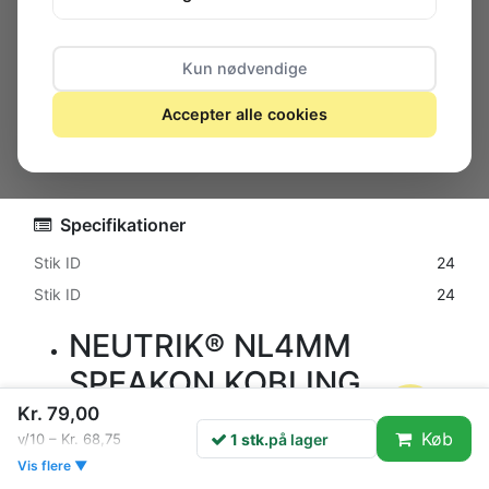
Kun nødvendige
Accepter alle cookies
1 stk.
på lager
Specifikationer
Stik ID
24
Stik ID
24
NEUTRIK® NL4MM
SPEAKON KOBLING
Kr. 79,00
Sammenkoblings adapter til 2 x Speakon 4-pol stik,
Køb
1 stk.
på lager
v/10 – Kr. 68,75
fra Neutrik®
Vis flere ▼