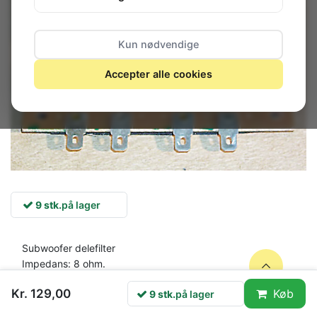
Kun nødvendige
Accepter alle cookies
9 stk.
på lager
Subwoofer delefilter
Impedans: 8 ohm.
Effekt: 100W vedvarende, 200W musik
Kr. 129,00
Køb
9 stk.
på lager
Delefrekvens: 120 Hz, 12dB/oktav
printmål: 89x70x41mm. * Til montering i basboks *