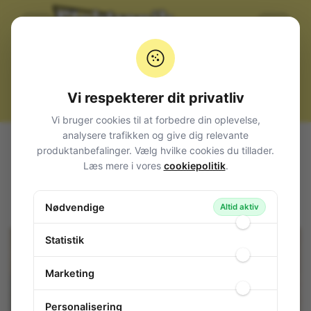
Vi respekterer dit privatliv
Vi bruger cookies til at forbedre din oplevelse,
analysere trafikken og give dig relevante
Alle produkter
Højttalere + tilbehør
Delefiltre
produktanbefalinger. Vælg hvilke cookies du tillader.
Subwoofer delefilter 100/200W 8R
Læs mere i vores
cookiepolitik
.
Subwoofer delefilter 100/200W 8R
Nødvendige
31-633
/ BN200426
Altid aktiv
Statistik
Marketing
Personalisering