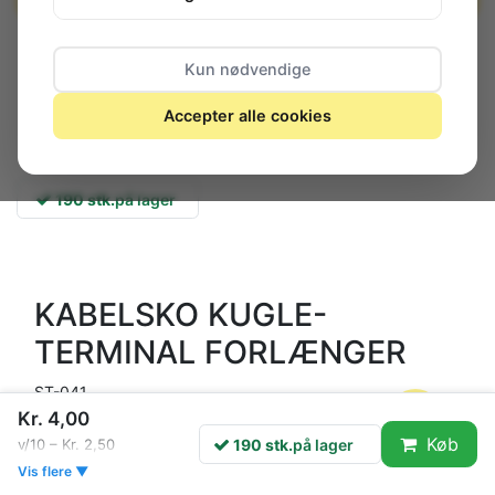
Kun nødvendige
Accepter alle cookies
190 stk.
på lager
KABELSKO KUGLE-
TERMINAL FORLÆNGER
ST-041
Kr. 4,00
Kugleformet hun-terminal (rundfatning) i 2 forskellige
Køb
190 stk.
på lager
v/10 – Kr. 2,50
tykkelser. Sælges kun i poser med 100 stk.
Vis flere ▼