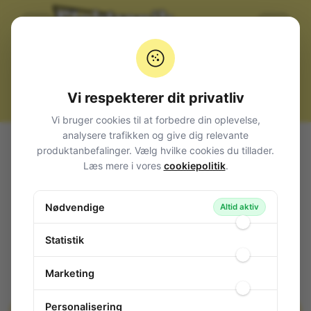
Vi respekterer dit privatliv
Vi bruger cookies til at forbedre din oplevelse,
analysere trafikken og give dig relevante
Alle produkter
Kabler, stik og adaptere
Kabeltilbehør
produktanbefalinger. Vælg hvilke cookies du tillader.
Spade / Ring / Gaffel
Bullet
Læs mere i vores
cookiepolitik
.
Terminal Bullet Fem 4.0mm Rød
Terminal Bullet Fem 4.0mm Rød
Nødvendige
Altid aktiv
30-503
/ S785186
Statistik
Marketing
Personalisering