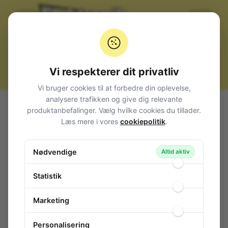
Vi respekterer dit privatliv
Vi bruger cookies til at forbedre din oplevelse,
analysere trafikken og give dig relevante
Alle produkter
Kabler, stik og adaptere
Kabeltilbehør
produktanbefalinger. Vælg hvilke cookies du tillader.
Spade / Ring / Gaffel
Bullet
Læs mere i vores
cookiepolitik
.
Terminal Bullet 5.0mm Blue
Terminal Bullet 5.0mm Blue
Nødvendige
Altid aktiv
30-501
/ S785125
Statistik
Marketing
Personalisering