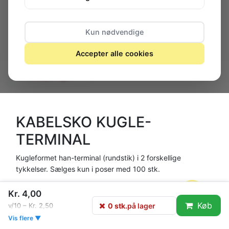
Kun nødvendige
Accepter alle cookies
0 stk.
på lager
KABELSKO KUGLE-
TERMINAL
Kugleformet han-terminal (rundstik) i 2 forskellige
tykkelser. Sælges kun i poser med 100 stk.
Kr. 4,00
Køb
0 stk.
på lager
v/10 – Kr. 2,50
Vis flere ▼