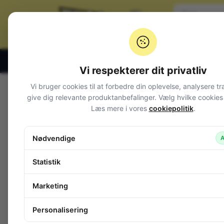
Klik og hent alle hverdage 07:00 – 19:00
Vi respekterer dit privatliv
Vi bruger cookies til at forbedre din oplevelse, analysere tr
Varegrupper
give dig relevante produktanbefalinger. Vælg hvilke cookies d
Læs mere i vores
cookiepolitik
.
Afbrydere og omskiftere
Alarm og overvågning
Nødvendige
A
Audio
Batterier + tilbehør
Statistik
Belysning
Bokse, kasser, skabe
Marketing
Byggesæt og moduler
Computerudstyr
Personalisering
Diverse