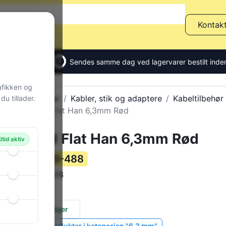
Kontak
Sendes samme dag ved lagervarer bestilt inden
afikken og
Alle produkter
Kabler, stik og adaptere
Kabeltilbehør
u tillader.
Terminal Flat Han 6,3mm Rød
Terminal Flat Han 6,3mm Rød
ltid aktiv
30-488
Varenummer:
W17008
Varekode:
1 g
Vægt:
336 stk.
på lager
Vis lignende produkter i kategorien "6,3 mm"