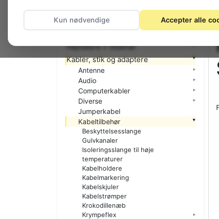
El-materiel (installation)
Kun nødvendige
Accepter alle co
Foto
Hjemmet
Højttalere + tilbehør
Kabler, stik og adaptere
Antenne
Audio
Computerkabler
Diverse
Jumperkabel
Kabeltilbehør
Beskyttelsesslange
Gulvkanaler
Isoleringsslange til høje
temperaturer
Kabelholdere
Kabelmarkering
Kabelskjuler
Kabelstrømper
Krokodillenæb
Krympeflex