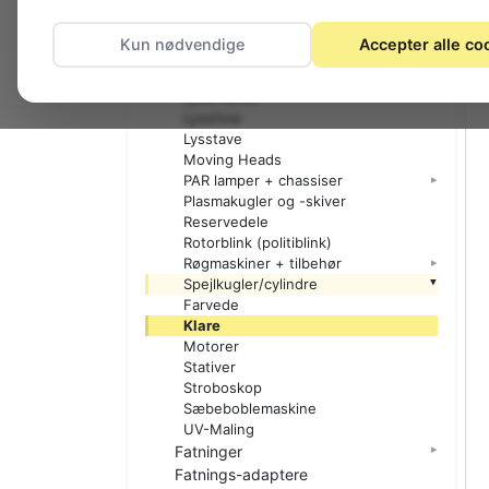
Blacklight rør + armatur
Farvefiltre
Kun nødvendige
Accepter alle co
Flamme lamper
Hjemme disco
Lyseffekter
Lysshow
Lysstave
Moving Heads
PAR lamper + chassiser
Plasmakugler og -skiver
Reservedele
Rotorblink (politiblink)
Røgmaskiner + tilbehør
Spejlkugler/cylindre
Farvede
Klare
Motorer
Stativer
Stroboskop
Sæbeboblemaskine
UV-Maling
Fatninger
Fatnings-adaptere