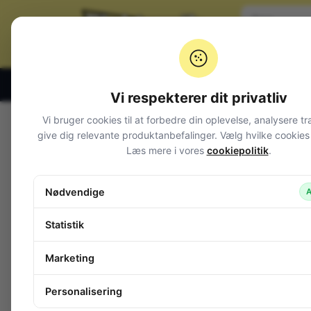
Klik og hent alle hverdage 07:00 – 19:00
Vi respekterer dit privatliv
Vi bruger cookies til at forbedre din oplevelse, analysere tr
Varegrupper
give dig relevante produktanbefalinger. Vælg hvilke cookies d
Læs mere i vores
cookiepolitik
.
Afbrydere og omskiftere
Alarm og overvågning
Nødvendige
A
Audio
Batterier + tilbehør
Statistik
Belysning
Camping
Marketing
Cykellygter
DMX
Personalisering
Dekorations lys
Disco