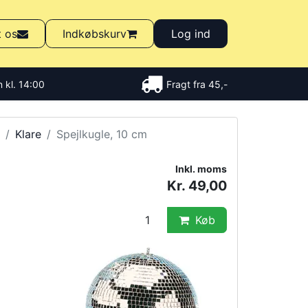
t os
Indkøbskurv
Log ind
 kl. 14:00
Fragt fra 45,-
Klare
Spejlkugle, 10 cm
Inkl. moms
Kr. 49,00
Køb