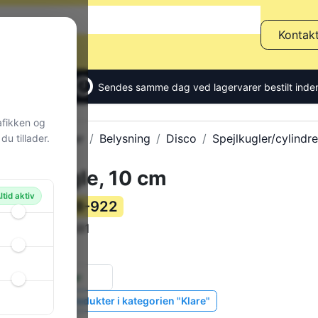
Kontak
Sendes samme dag ved lagervarer bestilt inden
afikken og
Alle produkter
Belysning
Disco
Spejlkugler/cylindre
u tillader.
Spejlkugle, 10 cm
ltid aktiv
28-922
Varenummer:
S151581
Varekode:
336 g
Vægt:
1 stk.
på lager
Vis lignende produkter i kategorien "Klare"