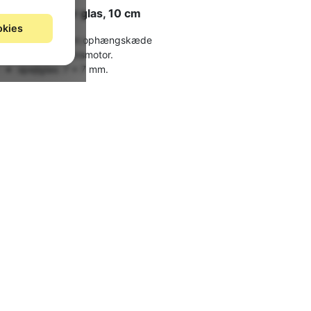
Spejlkugle, klar glas, 10 cm
okies
Leveres uden ophængskæde
Uden rotationsmotor.
spejlglas: 7 x 7 mm.