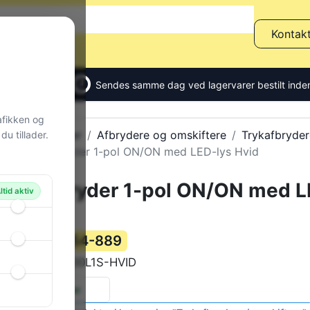
Kontak
Sendes samme dag ved lagervarer bestilt inden
afikken og
Alle produkter
Afbrydere og omskiftere
Trykafbryder
u tillader.
Trykafbryder 1-pol ON/ON med LED-lys Hvid
Trykafbryder 1-pol ON/ON med L
ltid aktiv
lys Hvid
154-889
Varenummer:
DS-700L1S-HVID
Varekode:
4 stk.
på lager