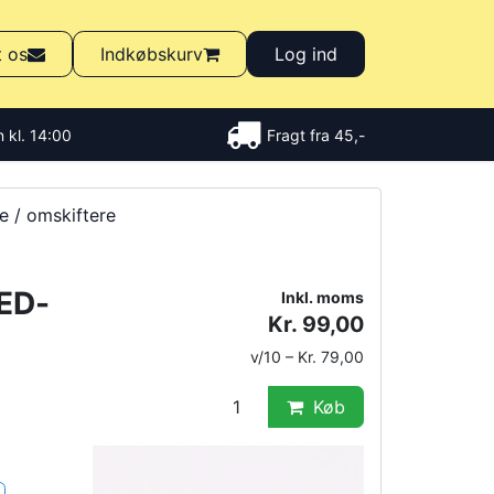
t os
Indkøbskurv
Log ind
 kl. 14:00
Fragt fra 45,-
e / omskiftere
ED-
Inkl. moms
Kr. 99,00
v/10 – Kr. 79,00
Køb