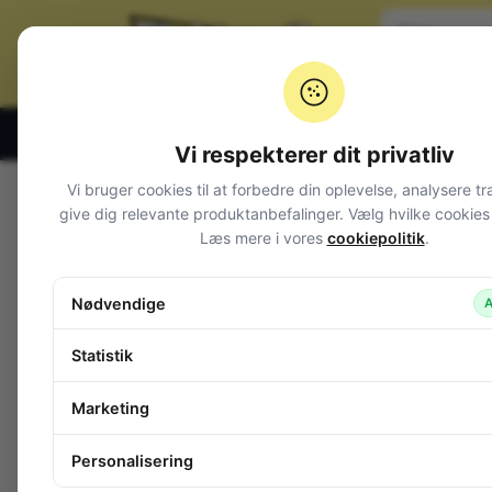
Klik og hent alle hverdage 07:00 – 19:00
Vi respekterer dit privatliv
Vi bruger cookies til at forbedre din oplevelse, analysere tr
Varegrupper
give dig relevante produktanbefalinger. Vælg hvilke cookies d
Læs mere i vores
cookiepolitik
.
Afbrydere og omskiftere
DIP switche
Drejeomskiftere
Nødvendige
A
Fingerhjulsomskifter 0-9 BCD
Fodbetjente kontakter
Statistik
GIGANT taster
In-line til kabel
Marketing
Joy-stick
Kode switche
Personalisering
Magnetkontakt (REED)
Mikroswitche