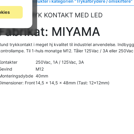
Vis lignende produkter i kategorien "Trykafbrydere / omskiftere"
okies
Firkantet TRYK KONTAKT MED LED
Fabrikat: MIYAMA
Rund trykkontakt i meget hj kvalitet til industriel anvendelse. Indbyg
kontrollampe. Til 1-huls monatge M12. Tåler 125Vac / 3A eller 250Vac 
Kontakter
250Vac, 1A / 125Vac, 3A
Gevind
M12
Monteringsdybde
40mm
Dimensioner: Front
14,5 x 14,5 x 48mm (Tast: 12x12mm)