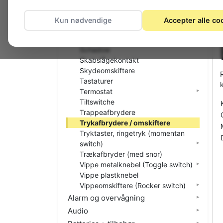
Nødstop
Nøgleafbrydere
Kun nødvendige
Accepter alle co
Printtaster
Relæer
Schadow
Skabslågekontakt
Skydeomskiftere
Tastaturer
Termostat
Tiltswitche
Trappeafbrydere
Trykafbrydere / omskiftere
Tryktaster, ringetryk (momentan
switch)
Trækafbryder (med snor)
Vippe metalknebel (Toggle switch)
Vippe plastknebel
Vippeomskiftere (Rocker switch)
Alarm og overvågning
Audio