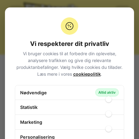
Vi respekterer dit privatliv
Vi bruger cookies til at forbedre din oplevelse,
analysere trafikken og give dig relevante
Alle produkter
Kabler, stik og adaptere
Antenne
produktanbefalinger. Vælg hvilke cookies du tillader.
TNC
TNC Stik
TNC Han Crimp RG59
Læs mere i vores
cookiepolitik
.
TNC Han Crimp RG59
Nødvendige
153-905
/ TNC-003
Altid aktiv
Statistik
Marketing
Personalisering