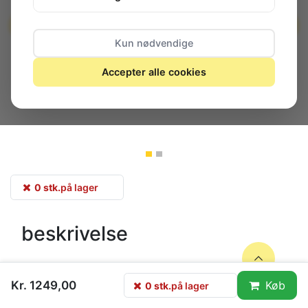
Kun nødvendige
Accepter alle cookies
0 stk.
på lager
beskrivelse
Dette moderne sorte 24-timers ur viser tid og dato på et
Kr. 1249,00
Køb
0 stk.
på lager
stort digitalt display.
LED-displayet er perfekt læseligt,
selv langvejs fra, i sollys eller i mørke omgivelser.
Uret