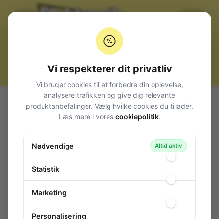
Vi respekterer dit privatliv
Vi bruger cookies til at forbedre din oplevelse,
analysere trafikken og give dig relevante
Alle produkter
Hjemmet
Ure m.m.
Vægure
produktanbefalinger. Vælg hvilke cookies du tillader.
Storformats LED ur - 830x230x40mm
Læs mere i vores
cookiepolitik
.
Storformats LED ur - 830x230x40mm
Nødvendige
153-894
/ WC208
Altid aktiv
Statistik
Marketing
Personalisering