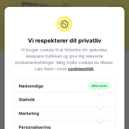
Vi respekterer dit privatliv
Vi bruger cookies til at forbedre din oplevelse,
analysere trafikken og give dig relevante
Alle produkter
Afbrydere og omskiftere
produktanbefalinger. Vælg hvilke cookies du tillader.
Vippe metalknebel (Toggle switch)
Miniature
2-pol
Læs mere i vores
cookiepolitik
.
Toggle Switch 2-pol LONG ON/OFF/ON
Toggle Switch 2-pol LONG ON/OFF/ON
Nødvendige
Altid aktiv
153-682
/ JJ200
Statistik
Marketing
Personalisering