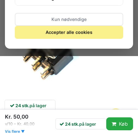
Kun nødvendige
Accepter alle cookies
24 stk.
på lager
Kr. 50,00
Køb
24 stk.
på lager
v/10 – Kr. 40,00
Manufacturer
JJ
Vis flere ▼
Type of switch
toggle