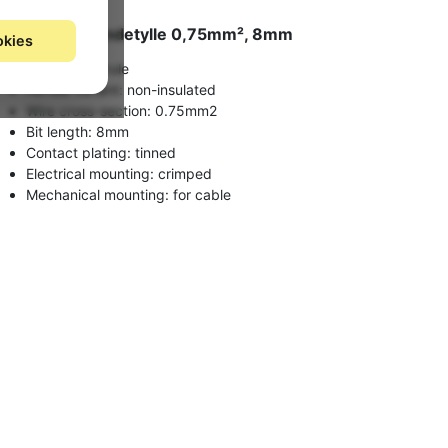
Terminalrør, Endetylle 0,75mm², 8mm
okies
Bootlace ferrule
Ferrule variant: non-insulated
Wire cross-section: 0.75mm2
Bit length: 8mm
Contact plating: tinned
Electrical mounting: crimped
Mechanical mounting: for cable