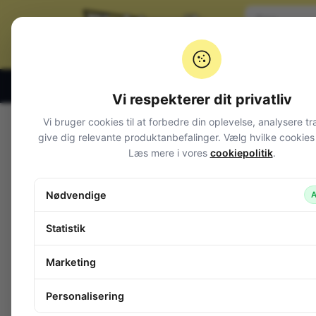
Klik og hent alle hverdage 07:00 – 19:00
Vi respekterer dit privatliv
Vi bruger cookies til at forbedre din oplevelse, analysere tr
Varegrupper
give dig relevante produktanbefalinger. Vælg hvilke cookies d
Læs mere i vores
cookiepolitik
.
Afbrydere og omskiftere
Alarm og overvågning
Nødvendige
A
Audio
Batterier + tilbehør
Statistik
Belysning
Bokse, kasser, skabe
Marketing
Byggesæt og moduler
Computerudstyr
Personalisering
Diverse