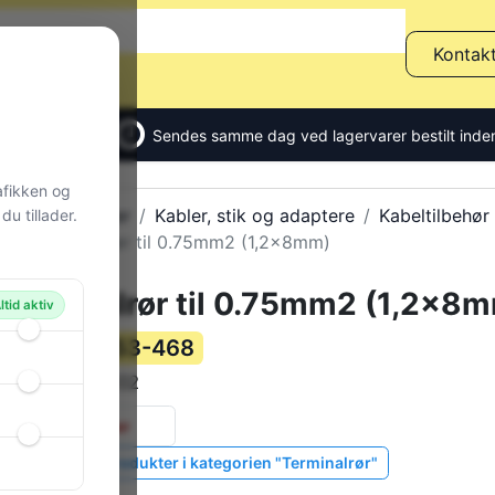
Kontak
Sendes samme dag ved lagervarer bestilt inden
afikken og
Alle produkter
Kabler, stik og adaptere
Kabeltilbehør
u tillader.
Terminalrør til 0.75mm2 (1,2x8mm)
Terminalrør til 0.75mm2 (1,2x8
ltid aktiv
153-468
Varenummer:
216-102
Varekode:
0 stk.
på lager
Vis lignende produkter i kategorien "Terminalrør"