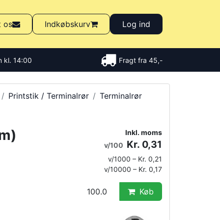
t os
Indkøbskurv
Log ind
 kl. 14:00
Fragt fra 45,-
Printstik / Terminalrør
Terminalrør
mm)
Inkl. moms
Kr. 0,31
v/100
v/1000 – Kr. 0,21
v/10000 – Kr. 0,17
Køb