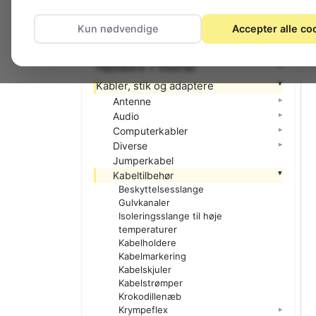
El-materiel (installation)
Kun nødvendige
Accepter alle co
Foto
Hjemmet
Højttalere + tilbehør
Kabler, stik og adaptere
Antenne
Audio
Computerkabler
Diverse
Jumperkabel
Kabeltilbehør
Beskyttelsesslange
Gulvkanaler
Isoleringsslange til høje
temperaturer
Kabelholdere
Kabelmarkering
Kabelskjuler
Kabelstrømper
Krokodillenæb
Krympeflex