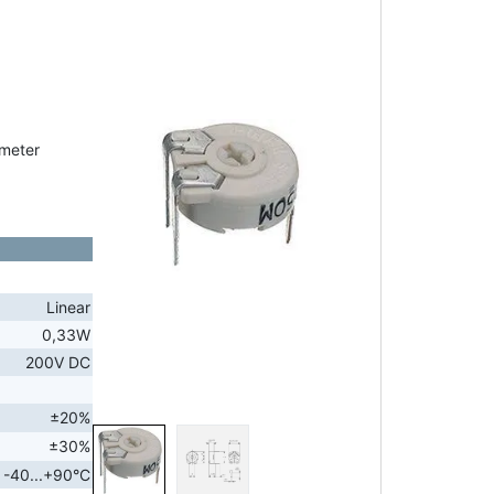
ometer
Linear
0,33W
200V DC
±20%
±30%
-40...+90°C