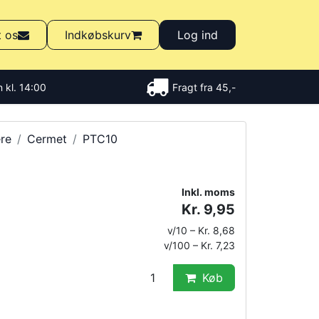
t os
Indkøbskurv
Log ind
 kl. 14:00
Fragt fra 45,-
re
Cermet
PTC10
Inkl. moms
Kr. 9,95
v/10 – Kr. 8,68
v/100 – Kr. 7,23
Køb