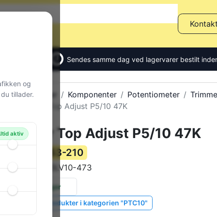
Kontak
Sendes samme dag ved lagervarer bestilt inden
afikken og
Alle produkter
Komponenter
Potentiometer
Trimme
u tillader.
Trimmer Top Adjust P5/10 47K
Trimmer Top Adjust P5/10 47K
ltid aktiv
153-210
Varenummer:
PTC10LV10-473
Varekode:
52 stk.
på lager
Vis lignende produkter i kategorien "PTC10"