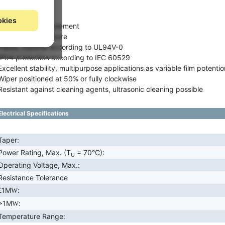
Features
okies
Cermet resistive element
Dust-proof enclosure
Plastic material according to UL94V-0
IP54 protection according to IEC 60529
Excellent stability, multipurpose applications as variable film potenti
Wiper positioned at 50% or fully clockwise
Resistant against cleaning agents, ultrasonic cleaning possible
Electrical Specifications
Taper:
Power Rating, Max. (T
= 70°C):
U
Operating Voltage, Max.:
Resistance Tolerance
1M
:
£
W
>1M
:
W
Temperature Range: