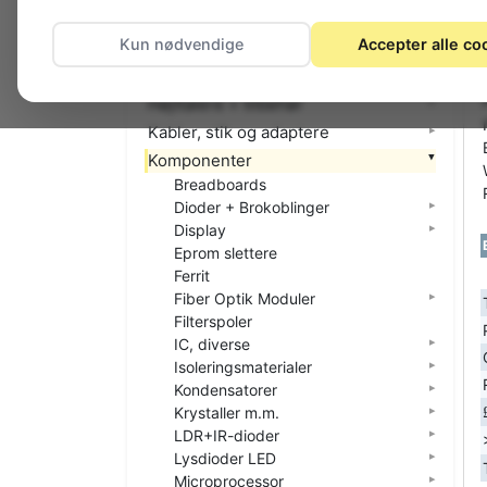
El-materiel (installation)
Kun nødvendige
Accepter alle co
Foto
Hjemmet
Højttalere + tilbehør
Kabler, stik og adaptere
Komponenter
Breadboards
Dioder + Brokoblinger
Display
Eprom slettere
Ferrit
Fiber Optik Moduler
Filterspoler
IC, diverse
Isoleringsmaterialer
Kondensatorer
Krystaller m.m.
LDR+IR-dioder
Lysdioder LED
Microprocessor