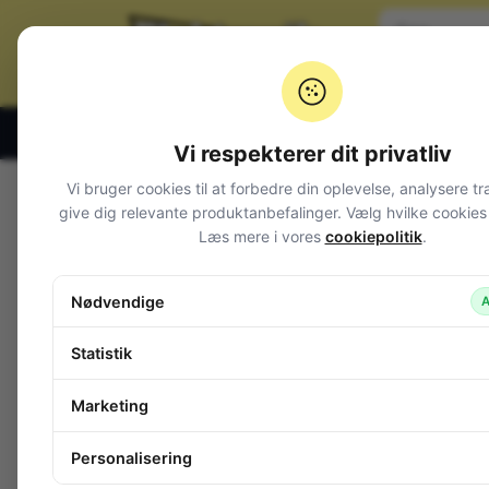
Klik og hent alle hverdage 07:00 – 19:00
Vi respekterer dit privatliv
Vi bruger cookies til at forbedre din oplevelse, analysere tr
Varegrupper
give dig relevante produktanbefalinger. Vælg hvilke cookies d
Læs mere i vores
cookiepolitik
.
Afbrydere og omskiftere
Alarm og overvågning
Nødvendige
A
Audio
Batterier + tilbehør
Statistik
Belysning
Bokse, kasser, skabe
Marketing
Byggesæt og moduler
Computerudstyr
Personalisering
Diverse