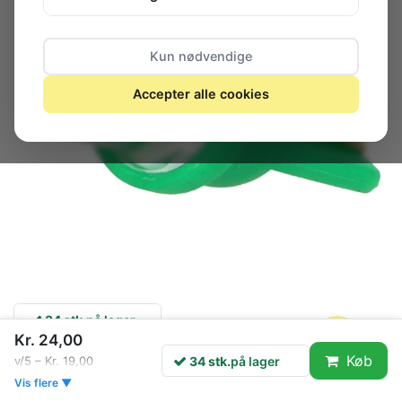
Kun nødvendige
Accepter alle cookies
34 stk.
på lager
Kr. 24,00
Køb
34 stk.
på lager
v/5 – Kr. 19,00
Manufacturer
OPTOSUPPLY
Vis flere ▼
Type of lamp
LED lamp