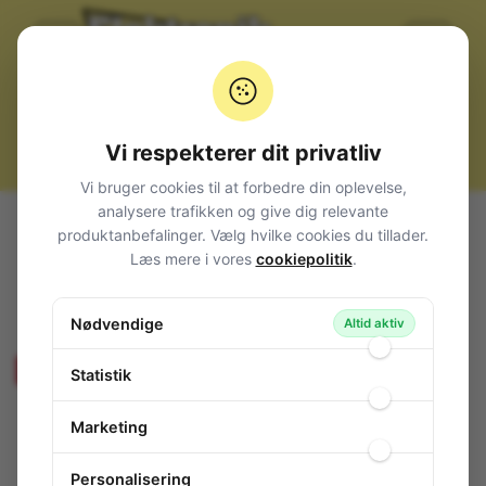
Vi respekterer dit privatliv
Vi bruger cookies til at forbedre din oplevelse,
analysere trafikken og give dig relevante
Alle produkter
Belysning
Lamper (pærer) m.m.
produktanbefalinger. Vælg hvilke cookies du tillader.
Glassokkellamper
T08 LED-lampe 12V 20mA Green
Læs mere i vores
cookiepolitik
.
T08 LED-lampe 12V 20mA Green
Nødvendige
150-984
/ OST08WG01GD-G5T8
Altid aktiv
Produktet udgår - Sælges så længe lager haves!
Statistik
Marketing
Personalisering