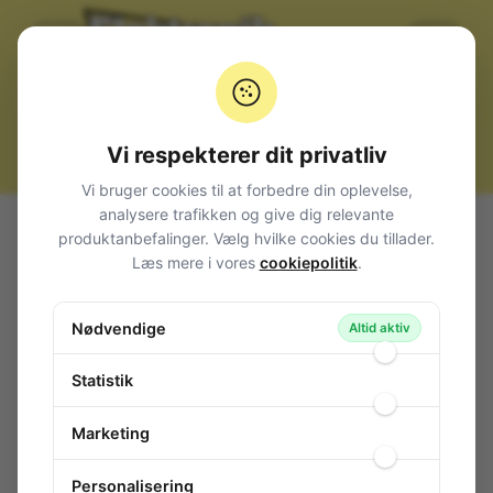
Vi respekterer dit privatliv
Vi bruger cookies til at forbedre din oplevelse,
analysere trafikken og give dig relevante
Alle produkter
Komponenter
IC, diverse
IC sokler
produktanbefalinger. Vælg hvilke cookies du tillader.
Testsokler
Test Socket 28-Pole 7,62/15,24mm
Læs mere i vores
cookiepolitik
.
Test Socket 28-Pole 7,62/15,24mm
Nødvendige
150-255
/ ELK02800
Altid aktiv
Statistik
Marketing
Personalisering