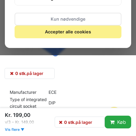
Kun nødvendige
Accepter alle cookies
0 stk.
på lager
Manufacturer
ECE
Type of integrated
DIP
circuit socket
Kind of socket
ZIF
Kr. 199,00
Number of pins
28
Køb
0 stk.
på lager
v/3 – Kr. 149,00
Row pitch
7.62/15.24mm
Vis flere ▼
Max. contact