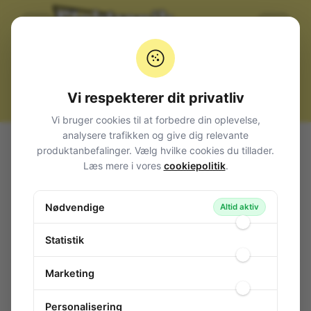
Vi respekterer dit privatliv
Vi bruger cookies til at forbedre din oplevelse,
analysere trafikken og give dig relevante
Alle produkter
Strømforsyninger Transformatorer
produktanbefalinger. Vælg hvilke cookies du tillader.
Diverse
Læs mere i vores
cookiepolitik
.
Strømadapter A00390 til Philips trimmer/shaver
Strømadapter A00390 til Philips
Nødvendige
Altid aktiv
trimmer/shaver
149-743
/ M125872
Statistik
Marketing
Personalisering