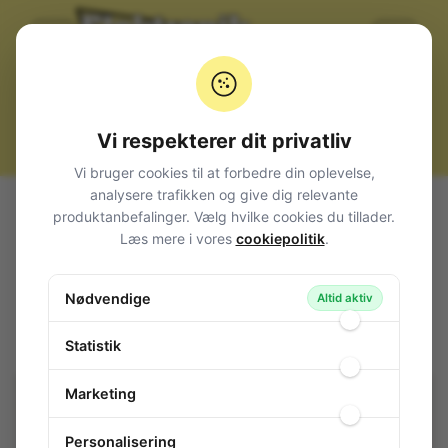
Vi respekterer dit privatliv
Vi bruger cookies til at forbedre din oplevelse,
analysere trafikken og give dig relevante
Alle produkter
Afbrydere og omskiftere
produktanbefalinger. Vælg hvilke cookies du tillader.
Trykafbrydere / omskiftere
Læs mere i vores
cookiepolitik
.
Trykafbryder 1-pol ON/OFF Chrom MIYAMA
Trykafbryder 1-pol ON/OFF Chrom
Nødvendige
Altid aktiv
MIYAMA
148-690
/ DS-455
Statistik
Marketing
Personalisering