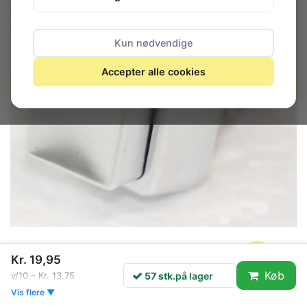
Kun nødvendige
Accepter alle cookies
Kr. 19,95
Køb
57 stk.
på lager
v/10 – Kr. 13,75
57 stk.
på lager
Vis flere ▼