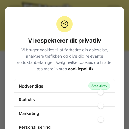
Vi respekterer dit privatliv
Vi bruger cookies til at forbedre din oplevelse,
analysere trafikken og give dig relevante
Alle produkter
Afbrydere og omskiftere
produktanbefalinger. Vælg hvilke cookies du tillader.
Vippe metalknebel (Toggle switch)
Miniature
1-pol
Læs mere i vores
cookiepolitik
.
Toggle Switch 1-pol Moment (On)-Off-(On)
Toggle Switch 1-pol Moment (On)-Off-
Nødvendige
Altid aktiv
(On)
147-468
/ TSM123A1
Statistik
Marketing
Personalisering