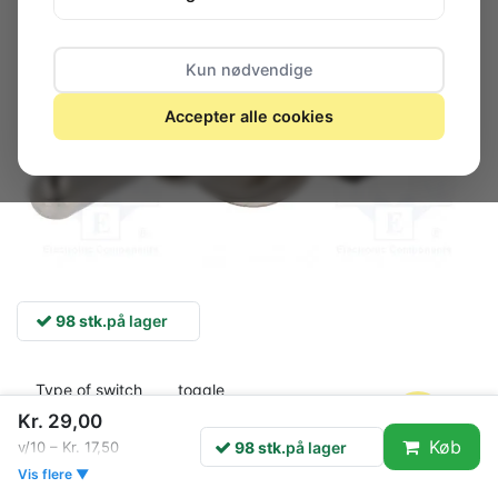
Kun nødvendige
Accepter alle cookies
98 stk.
på lager
Type of switch
toggle
Number of
Kr. 29,00
3
positions
Køb
98 stk.
på lager
v/10 – Kr. 17,50
Contacts
Vis flere ▼
SP3T
configuration