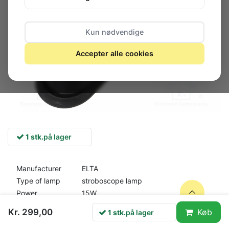
Kun nødvendige
Accepter alle cookies
1 stk.
på lager
Manufacturer
ELTA
Type of lamp
stroboscope lamp
Power
15W
Light source
3x LED
Kr. 299,00
Køb
1 stk.
på lager
Application
automotive