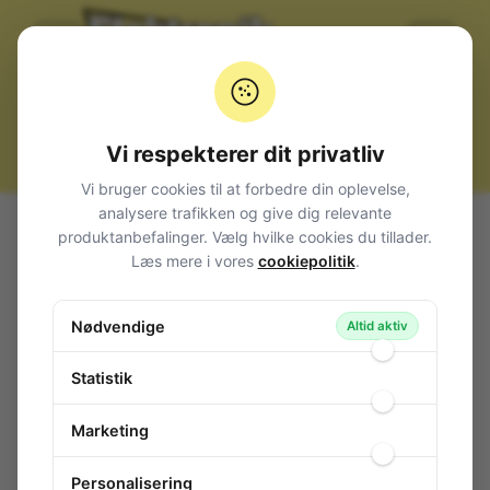
Vi respekterer dit privatliv
Vi bruger cookies til at forbedre din oplevelse,
analysere trafikken og give dig relevante
Alle produkter
Komponenter
produktanbefalinger. Vælg hvilke cookies du tillader.
Sikringer + Sikringsholdere
Temperatursikringer
Læs mere i vores
cookiepolitik
.
Aksiale
Temperatursikring 228°C 10(8)A
Temperatursikring 228°C 10(8)A
Nødvendige
Altid aktiv
145-604
/ TZ-D-228
Statistik
Marketing
Personalisering