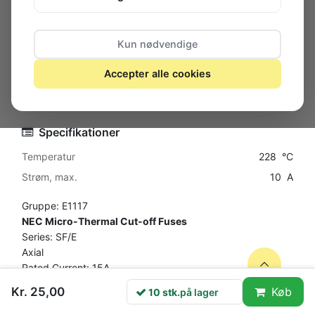
Kun nødvendige
Accepter alle cookies
10 stk.
på lager
Specifikationer
Temperatur
228 °C
Strøm, max.
10 A
Gruppe: E1117
NEC Micro-Thermal Cut-off Fuses
Series: SF/E
Axial
Rated Current: 15A
Kr. 25,00
Køb
10 stk.
på lager