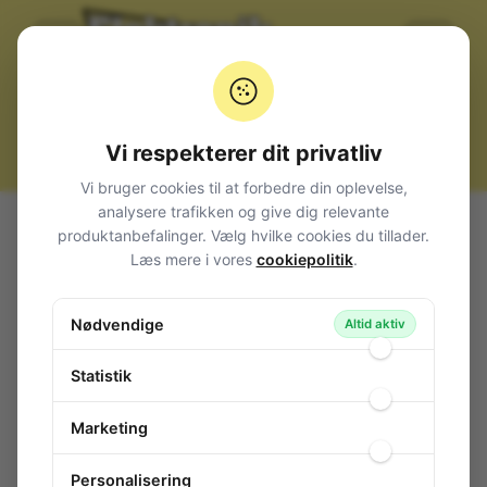
Vi respekterer dit privatliv
Vi bruger cookies til at forbedre din oplevelse,
analysere trafikken og give dig relevante
Alle produkter
Afbrydere og omskiftere
produktanbefalinger. Vælg hvilke cookies du tillader.
Vippe plastknebel
Læs mere i vores
cookiepolitik
.
Toggle Switch 1-pol ON-OFF 6A/250V Black
Toggle Switch 1-pol ON-OFF 6A/250V
Nødvendige
Altid aktiv
Black
145-601
/ 1821.1101
Statistik
Marketing
Personalisering