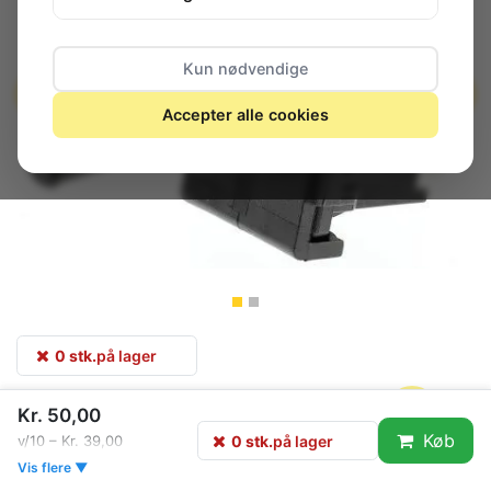
Kun nødvendige
Accepter alle cookies
0 stk.
på lager
Kr. 50,00
marquardt 1820 seriens 1-
IP40
Køb
0 stk.
på lager
v/10 – Kr. 39,00
og 2-polede
Vis flere ▼
vippeomskiftere. 1820